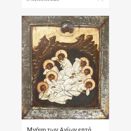
Μνήμη των Aγίων επτά