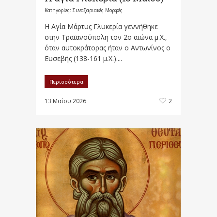
Κατηγορίες:
Συναξαριακές Μορφές
Η Αγία Μάρτυς Γλυκερία γεννήθηκε
στην Τραϊανούπολη τον 2ο αιώνα μ.Χ.,
όταν αυτοκράτορας ήταν ο Αντωνίνος ο
Ευσεβής (138-161 μ.Χ.)....
Περισσότερα
13 Μαΐου 2026
2