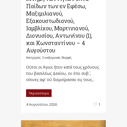
Παίδων των εν Eφέσω,
Mαξιμιλιανού,
Eξακουστωδιανού,
Iαμβλίχου, Mαρτινιανού,
Διονυσίου, Aντωνίνου (1),
και Kωνσταντίνου – 4
Αυγούστου
Κατηγορίες:
Συναξαριακές Μορφές
Oύτοι οι Άγιοι ήτον κατά τους χρόνους
του βασιλέως Δεκίου, εν έτει σνβ΄ ,
οίτινες αφ’ ού διεμοίρασαν εις τους...
Περισσότερα
4 Αυγούστου 2026
1