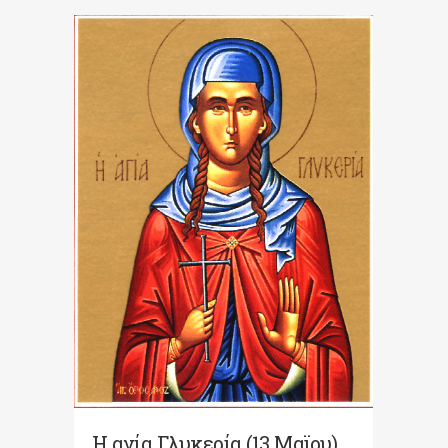
Η αγία Γλυκερία (13 Μαϊου)