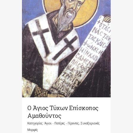
Ο Άγιος Τύχων Επίσκοπος
Αμαθούντος
Κατηγορίες:
Άγιοι - Πατέρες - Γέροντες
,
Συναξαριακές
Μορφές