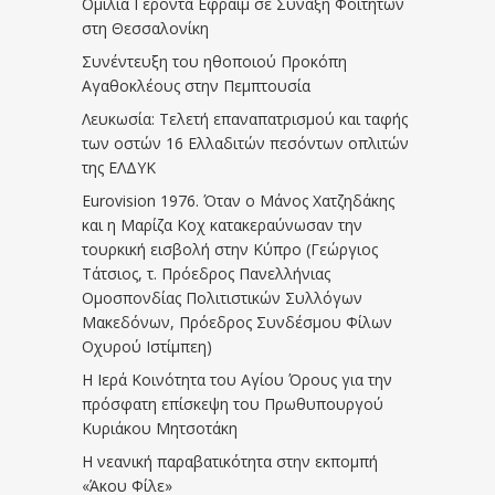
Ομιλία Γέροντα Εφραίμ σε Σύναξη Φοιτητών
στη Θεσσαλονίκη
Συνέντευξη του ηθοποιού Προκόπη
Αγαθοκλέους στην Πεμπτουσία
Λευκωσία: Τελετή επαναπατρισμού και ταφής
των οστών 16 Ελλαδιτών πεσόντων οπλιτών
της ΕΛΔΥΚ
Eurovision 1976. Όταν ο Μάνος Χατζηδάκης
και η Μαρίζα Κοχ κατακεραύνωσαν την
τουρκική εισβολή στην Κύπρο (Γεώργιος
Τάτσιος, τ. Πρόεδρος Πανελλήνιας
Ομοσπονδίας Πολιτιστικών Συλλόγων
Μακεδόνων, Πρόεδρος Συνδέσμου Φίλων
Οχυρού Ιστίμπεη)
Η Ιερά Κοινότητα του Αγίου Όρους για την
πρόσφατη επίσκεψη του Πρωθυπουργού
Κυριάκου Μητσοτάκη
Η νεανική παραβατικότητα στην εκπομπή
«Άκου Φίλε»