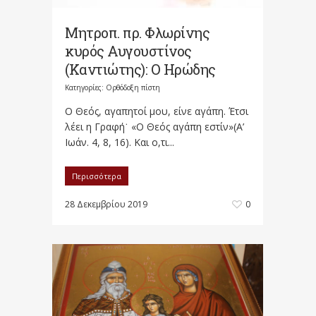
Μητροπ. πρ. Φλωρίνης
κυρός Αυγουστίνος
(Καντιώτης): Ο Ηρώδης
Κατηγορίες:
Ορθόδοξη πίστη
Ο Θεός, αγαπητοί μου, είνε αγάπη. Έτσι
λέει η Γραφή˙ «Ο Θεός αγάπη εστίν»(Α’
Ιωάν. 4, 8, 16). Και ο,τι...
Περισσότερα
28 Δεκεμβρίου 2019
0