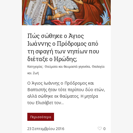
Πώς σώθηκε ο Άγιος
Ιωάννης ο Πρόδρομος από
τη σφαγή των νηπίων που
διέταξε ο Ηρώδης;
Κατηγορίες:
Θαύματα και θαυμαστά γεγονότα
,
Θεολογία
και Ζωή
Ο Άγιος Ιωάννης ο Πρόδρομος και
Βαπτιστής ήταν τότε περίπου δύο ετών,
αλλά σώθηκε εκ θαύματος. Η μητέρα
του Ελισάβετ τον...
Περισσότερα
23 Σεπτεμβρίου 2016
0