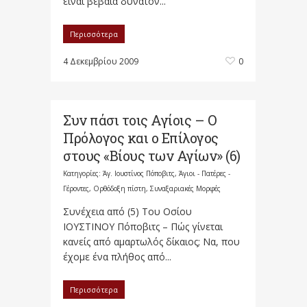
είναι βέβαια δυνατόν...
Περισσότερα
4 Δεκεμβρίου 2009
0
Συν πάσι τοις Αγίοις – Ο
Πρόλογος και ο Επίλογος
στους «Βίους των Αγίων» (6)
Κατηγορίες:
Άγ. Ιουστίνος Πόποβιτς
,
Άγιοι - Πατέρες -
Γέροντες
,
Ορθόδοξη πίστη
,
Συναξαριακές Μορφές
Συνέχεια από (5) Του Οσίου
ΙΟΥΣΤΙΝΟΥ Πόποβιτς – Πώς γίνεται
κανείς από αμαρτωλός δίκαιος; Να, που
έχομε ένα πλήθος από...
Περισσότερα