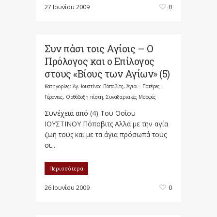
27 Ιουνίου 2009
0
Συν πάσι τοις Αγίοις – Ο
Πρόλογος και ο Επίλογος
στους «Βίους των Αγίων» (5)
Κατηγορίες:
Άγ. Ιουστίνος Πόποβιτς
,
Άγιοι - Πατέρες -
Γέροντες
,
Ορθόδοξη πίστη
,
Συναξαριακές Μορφές
Συνέχεια από (4) Του Οσίου
ΙΟΥΣΤΙΝΟΥ Πόποβιτς Αλλά με την αγία
ζωή τους και με τα άγια πρόσωπά τους
οι...
Περισσότερα
26 Ιουνίου 2009
0