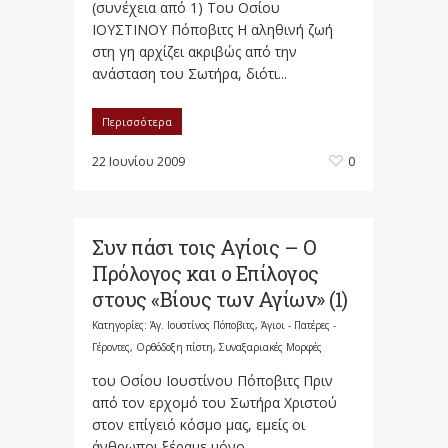
(συνέχεια από 1) Του Οσίου
ΙΟΥΣΤΙΝΟΥ Πόποβιτς Η αληθινή ζωή
στη γη αρχίζει ακριβώς από την
ανάσταση του Σωτήρα, διότι...
Περισσότερα
22 Ιουνίου 2009
0
Συν πάσι τοις Αγίοις – Ο
Πρόλογος και ο Επίλογος
στους «Βίους των Αγίων» (1)
Κατηγορίες:
Άγ. Ιουστίνος Πόποβιτς
,
Άγιοι - Πατέρες -
Γέροντες
,
Ορθόδοξη πίστη
,
Συναξαριακές Μορφές
του Οσίου Ιουστίνου Πόποβιτς Πριν
από τον ερχομό του Σωτήρα Χριστού
στον επίγειό κόσμο μας, εμείς οι
άνθρωποι ξέραμε μόνο...