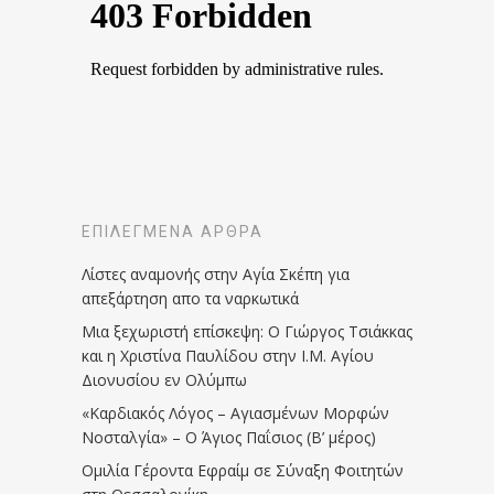
ΕΠΙΛΕΓΜΈΝΑ ΆΡΘΡΑ
Λίστες αναμονής στην Αγία Σκέπη για
απεξάρτηση απο τα ναρκωτικά
Μια ξεχωριστή επίσκεψη: Ο Γιώργος Τσιάκκας
και η Χριστίνα Παυλίδου στην Ι.Μ. Αγίου
Διονυσίου εν Ολύμπω
«Καρδιακός Λόγος – Αγιασμένων Μορφών
Νοσταλγία» – Ο Άγιος Παΐσιος (Β’ μέρος)
Ομιλία Γέροντα Εφραίμ σε Σύναξη Φοιτητών