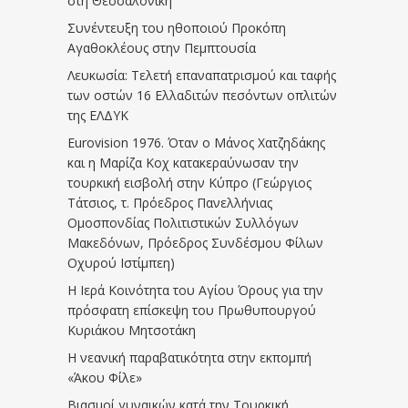
στη Θεσσαλονίκη
Συνέντευξη του ηθοποιού Προκόπη
Αγαθοκλέους στην Πεμπτουσία
Λευκωσία: Τελετή επαναπατρισμού και ταφής
των οστών 16 Ελλαδιτών πεσόντων οπλιτών
της ΕΛΔΥΚ
Eurovision 1976. Όταν ο Μάνος Χατζηδάκης
και η Μαρίζα Κοχ κατακεραύνωσαν την
τουρκική εισβολή στην Κύπρο (Γεώργιος
Τάτσιος, τ. Πρόεδρος Πανελλήνιας
Ομοσπονδίας Πολιτιστικών Συλλόγων
Μακεδόνων, Πρόεδρος Συνδέσμου Φίλων
Οχυρού Ιστίμπεη)
Η Ιερά Κοινότητα του Αγίου Όρους για την
πρόσφατη επίσκεψη του Πρωθυπουργού
Κυριάκου Μητσοτάκη
Η νεανική παραβατικότητα στην εκπομπή
«Άκου Φίλε»
Βιασμοί γυναικών κατά την Τουρκική