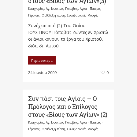
στους «Βίους των Αγίων»(3)
Κατηγορίες:
Άγ. Ιουστίνος Πόποβιτς
,
Άγιοι - Πατέρες -
Γέροντες
,
Ορθόδοξη πίστη
,
Συναξαριακές Μορφές
Συνέχεια από (2) Του Οσίου
ΙΟΥΣΤΙΝΟΥ Πόποβιτς Ζώντες εν Χριστώ
οι άγιοι κάνουν τα έργα του Χριστού,
διότι δι᾽ Αυτού...
Περισσότερα
24 Ιουνίου 2009
0
Συν πάσι τοις Αγίοις – Ο
Πρόλογος και ο Επίλογος
στους «Βίους των Αγίων» (2)
Κατηγορίες:
Άγ. Ιουστίνος Πόποβιτς
,
Άγιοι - Πατέρες -
Γέροντες
,
Ορθόδοξη πίστη
,
Συναξαριακές Μορφές