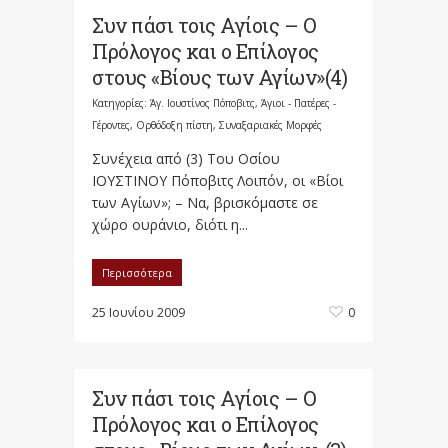
Συν πάσι τοις Αγίοις – Ο
Πρόλογος και ο Επίλογος
στους «Βίους των Αγίων»(4)
Κατηγορίες:
Άγ. Ιουστίνος Πόποβιτς
,
Άγιοι - Πατέρες -
Γέροντες
,
Ορθόδοξη πίστη
,
Συναξαριακές Μορφές
Συνέχεια από (3) Του Οσίου
ΙΟΥΣΤΙΝΟΥ Πόποβιτς Λοιπόν, οι «Βίοι
των Αγίων»; – Να, βρισκόμαστε σε
χώρο ουράνιο, διότι η...
Περισσότερα
25 Ιουνίου 2009
0
Συν πάσι τοις Αγίοις – Ο
Πρόλογος και ο Επίλογος