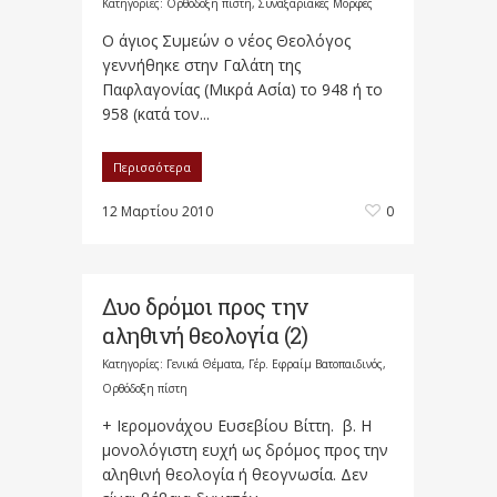
Κατηγορίες:
Ορθόδοξη πίστη
,
Συναξαριακές Μορφές
Ο άγιος Συμεών ο νέος Θεολόγος
γεννήθηκε στην Γαλάτη της
Παφλαγονίας (Μικρά Ασία) το 948 ή το
958 (κατά τον...
Περισσότερα
12 Μαρτίου 2010
0
Δυο δρόμοι προς την
αληθινή θεολογία (2)
Κατηγορίες:
Γενικά Θέματα
,
Γέρ. Εφραίμ Βατοπαιδινός
,
Ορθόδοξη πίστη
+ Ιερομονάχου Ευσεβίου Βίττη. β. Η
μονολόγιστη ευχή ως δρόμος προς την
αληθινή θεολογία ή θεογνωσία. Δεν