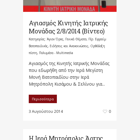
Αγιασμός Κινητής Ιατρικής
Μονάδας 2/8/2014 (Βίντεο)
Κατηγορίες:
Άγιον Όρος
,
Γενικά Θέματα
,
Γέρ. Εφραίμ
Βατοπαιδινός
,
Ειδήσεις και Ανακοινώσεις
,
Ορθόδοξη
πίστη
,
Πολυμέσα - Multimedia
Αγιασμός της Κινητής Ιατρικής Μονάδας
που εδωρήθη από την Ιερά Μεγίστη
Μονή Βατοπαιδίου στην Ιερά
Μητρόπολη Κισάμου & Σελίνου για...
Περισσότερα
3 Αυγούστου 2014
0
Η Ιερά Μητρόπολις Άρτης