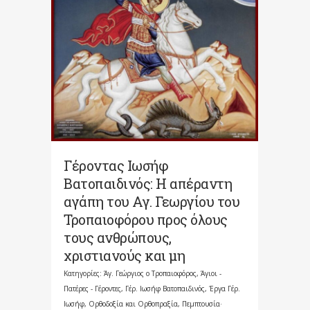
Γέροντας Ιωσήφ
Βατοπαιδινός: Η απέραντη
αγάπη του Αγ. Γεωργίου του
Τροπαιοφόρου προς όλους
τους ανθρώπους,
χριστιανούς και μη
Κατηγορίες:
Άγ. Γεώργιος ο Τροπαιοφόρος
,
Άγιοι -
Πατέρες - Γέροντες
,
Γέρ. Ιωσήφ Βατοπαιδινός
,
Έργα Γέρ.
Ιωσήφ
,
Ορθοδοξία και Ορθοπραξία
,
Πεμπτουσία·