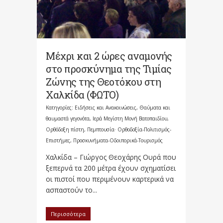
Μέχρι και 2 ώρες αναμονής
στο προσκύνημα της Τιμίας
Ζώνης της Θεοτόκου στη
Χαλκίδα (ΦΩΤΟ)
Κατηγορίες:
Ειδήσεις και Ανακοινώσεις
,
Θαύματα και
θαυμαστά γεγονότα
,
Ιερά Μεγίστη Μονή Βατοπαιδίου
,
Ορθόδοξη πίστη
,
Πεμπτουσία· Ορθοδοξία-Πολιτισμός-
Επιστήμες
,
Προσκυνήματα-Οδοιπορικά-Τουρισμός
Χαλκίδα – Γιώργος Θεοχάρης Ουρά που
ξεπερνά τα 200 μέτρα έχουν σχηματίσει
οι πιστοί που περιμένουν καρτερικά να
ασπαστούν το...
Περισσότερα