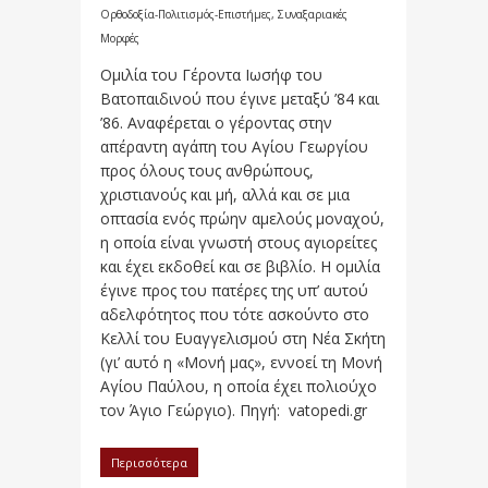
Ορθοδοξία-Πολιτισμός-Επιστήμες
,
Συναξαριακές
Μορφές
Ομιλία του Γέροντα Ιωσήφ του
Βατοπαιδινού που έγινε μεταξύ ’84 και
’86. Αναφέρεται ο γέροντας στην
απέραντη αγάπη του Αγίου Γεωργίου
προς όλους τους ανθρώπους,
χριστιανούς και μή, αλλά και σε μια
οπτασία ενός πρώην αμελούς μοναχού,
η οποία είναι γνωστή στους αγιορείτες
και έχει εκδοθεί και σε βιβλίο. Η ομιλία
έγινε προς του πατέρες της υπ’ αυτού
αδελφότητος που τότε ασκούντο στο
Κελλί του Ευαγγελισμού στη Νέα Σκήτη
(γι’ αυτό η «Μονή μας», εννοεί τη Μονή
Αγίου Παύλου, η οποία έχει πολιούχο
τον Άγιο Γεώργιο). Πηγή: vatopedi.gr
Περισσότερα