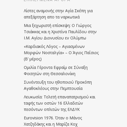
Λίστες αναμονής στην Αγία Σκέπη για
απεξάρτηση απο τα ναρκωτικά
Μια ξεχωριστή επίσκεψη: Ο Γιώργος
Τσιάκκας και η Χριστίνα Παυλίδου στην
Ι.Μ. Αγίου Διονυσίου εν Ολύμπω
«Καρδιακός Λόγος – Αγιασμένων
Μορφών Νοσταλγία» – Ο Άγιος Παΐσιος
(Β’ μέρος)
Ομιλία Γέροντα Εφραίμ σε Σύναξη
Φοιτητών στη Θεσσαλονίκη
Συνέντευξη του ηθοποιού Προκόπη
Αγαθοκλέους στην Πεμπτουσία
Λευκωσία: Τελετή επαναπατρισμού και
ταφής των οστών 16 Ελλαδιτών
πεσόντων οπλιτών της ΕΛΔΥΚ
Eurovision 1976. Όταν ο Μάνος
Χατζηδάκης και η Μαρίζα Κοχ