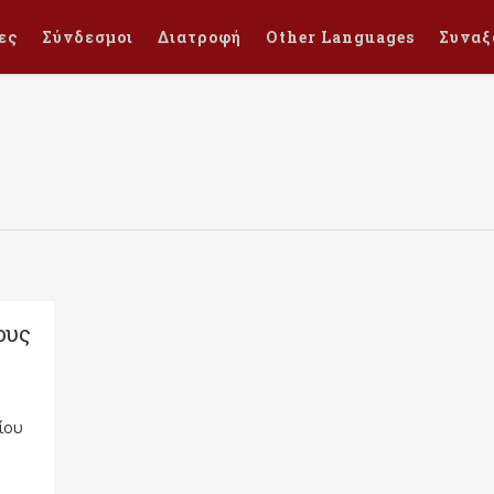
ες
Σύνδεσμοι
Διατροφή
Other Languages
Συναξ
ους
ίου