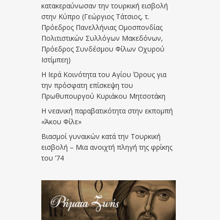
κατακεραύνωσαν την τουρκική εισβολή
στην Κύπρο (Γεώργιος Τάτσιος, τ.
Πρόεδρος Πανελλήνιας Ομοσπονδίας
Πολιτιστικών Συλλόγων Μακεδόνων,
Πρόεδρος Συνδέσμου Φίλων Οχυρού
Ιστίμπεη)
Η Ιερά Κοινότητα του Αγίου Όρους για
την πρόσφατη επίσκεψη του
Πρωθυπουργού Κυριάκου Μητσοτάκη
Η νεανική παραβατικότητα στην εκπομπή
«Άκου Φίλε»
Βιασμοί γυναικών κατά την Τουρκική
εισβολή – Μια ανοιχτή πληγή της φρίκης
του ’74