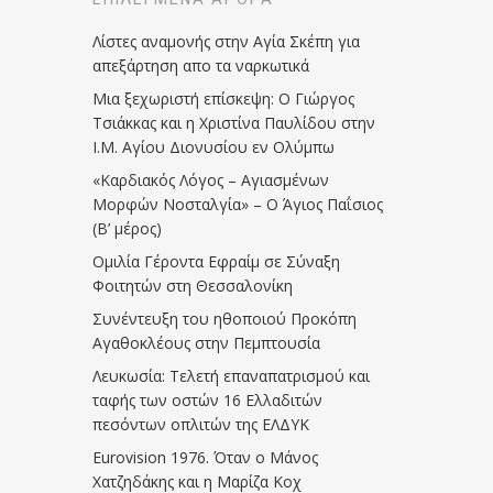
Λίστες αναμονής στην Αγία Σκέπη για
απεξάρτηση απο τα ναρκωτικά
Μια ξεχωριστή επίσκεψη: Ο Γιώργος
Τσιάκκας και η Χριστίνα Παυλίδου στην
Ι.Μ. Αγίου Διονυσίου εν Ολύμπω
«Καρδιακός Λόγος – Αγιασμένων
Μορφών Νοσταλγία» – Ο Άγιος Παΐσιος
(Β’ μέρος)
Ομιλία Γέροντα Εφραίμ σε Σύναξη
Φοιτητών στη Θεσσαλονίκη
Συνέντευξη του ηθοποιού Προκόπη
Αγαθοκλέους στην Πεμπτουσία
Λευκωσία: Τελετή επαναπατρισμού και
ταφής των οστών 16 Ελλαδιτών
πεσόντων οπλιτών της ΕΛΔΥΚ
Eurovision 1976. Όταν ο Μάνος
Χατζηδάκης και η Μαρίζα Κοχ