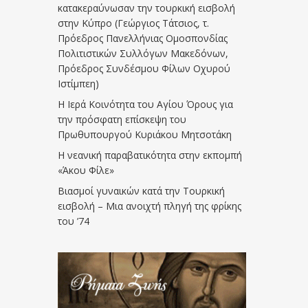
κατακεραύνωσαν την τουρκική εισβολή
στην Κύπρο (Γεώργιος Τάτσιος, τ.
Πρόεδρος Πανελλήνιας Ομοσπονδίας
Πολιτιστικών Συλλόγων Μακεδόνων,
Πρόεδρος Συνδέσμου Φίλων Οχυρού
Ιστίμπεη)
Η Ιερά Κοινότητα του Αγίου Όρους για
την πρόσφατη επίσκεψη του
Πρωθυπουργού Κυριάκου Μητσοτάκη
Η νεανική παραβατικότητα στην εκπομπή
«Άκου Φίλε»
Βιασμοί γυναικών κατά την Τουρκική
εισβολή – Μια ανοιχτή πληγή της φρίκης
του ’74