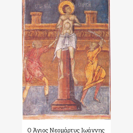
Ο Άγιος Νεομάρτυς Ιωάννης