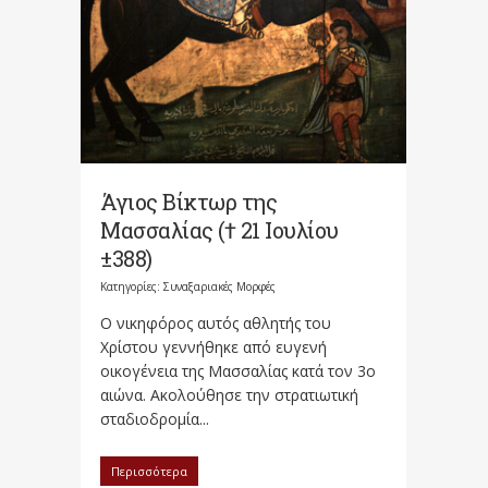
Άγιος Βίκτωρ της
Μασσαλίας († 21 Ιουλίου
±388)
Κατηγορίες:
Συναξαριακές Μορφές
Ο νικηφόρος αυτός αθλητής του
Χρίστου γεννήθηκε από ευγενή
οικογένεια της Μασσαλίας κατά τον 3ο
αιώνα. Ακολούθησε την στρατιωτική
σταδιοδρομία...
Περισσότερα