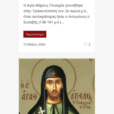
Η Αγία Μάρτυς Γλυκερία γεννήθηκε
στην Τραϊανούπολη τον 2ο αιώνα μ.Χ.,
όταν αυτοκράτορας ήταν ο Αντωνίνος ο
Ευσεβής (138-161 μ.Χ.)....
Περισσότερα
13 Μαΐου 2026
2