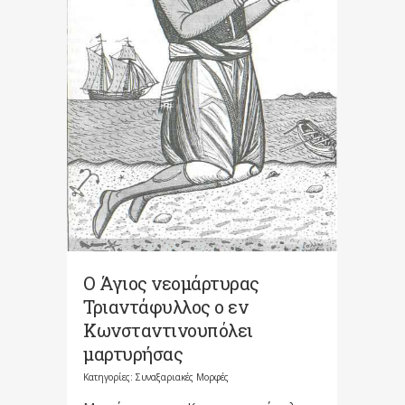
Ο Άγιος νεομάρτυρας
Τριαντάφυλλος ο εν
Κωνσταντινουπόλει
μαρτυρήσας
Κατηγορίες:
Συναξαριακές Μορφές