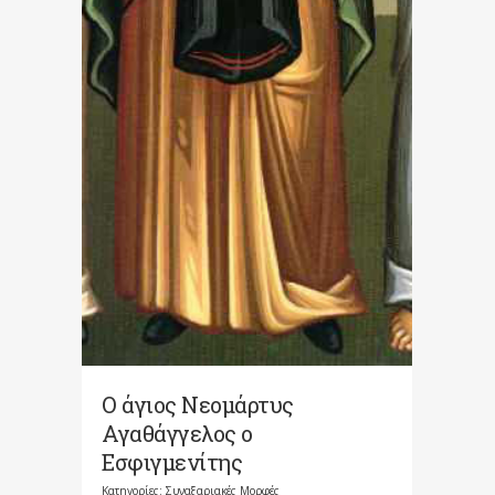
Ο άγιος Νεομάρτυς
Αγαθάγγελος ο
Εσφιγμενίτης
Κατηγορίες:
Συναξαριακές Μορφές