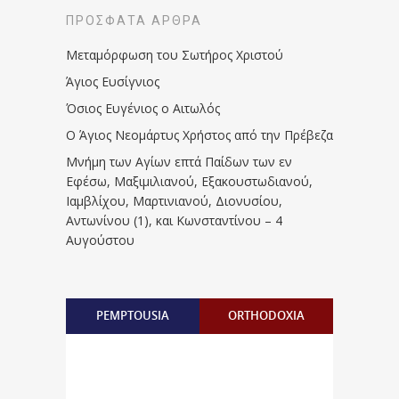
ΠΡΌΣΦΑΤΑ ΆΡΘΡΑ
Μεταμόρφωση του Σωτήρος Χριστού
Άγιος Ευσίγνιος
Όσιος Ευγένιος ο Αιτωλός
Ο Άγιος Νεομάρτυς Χρήστος από την Πρέβεζα
Μνήμη των Aγίων επτά Παίδων των εν
Eφέσω, Mαξιμιλιανού, Eξακουστωδιανού,
Iαμβλίχου, Mαρτινιανού, Διονυσίου,
Aντωνίνου (1), και Kωνσταντίνου – 4
Αυγούστου
PEMPTOUSIA
ORTHODOXIA