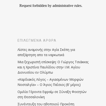
ΕΠΙΛΕΓΜΈΝΑ ΆΡΘΡΑ
Λίστες αναμονής στην Αγία Σκέπη για
απεξάρτηση απο τα ναρκωτικά
Μια ξεχωριστή επίσκεψη: Ο Γιώργος Τσιάκκας
και η Χριστίνα Παυλίδου στην Ι.Μ. Αγίου
Διονυσίου εν Ολύμπω
«Καρδιακός Λόγος – Αγιασμένων Μορφών
Νοσταλγία» – Ο Άγιος Παΐσιος (Β’ μέρος)
Ομιλία Γέροντα Εφραίμ σε Σύναξη Φοιτητών
στη Θεσσαλονίκη
Συνέντευξη του ηθοποιού Προκόπη