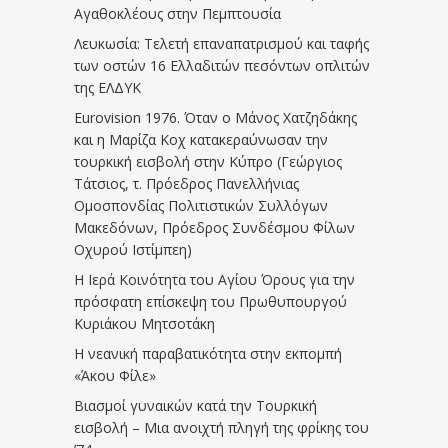
Αγαθοκλέους στην Πεμπτουσία
Λευκωσία: Τελετή επαναπατρισμού και ταφής
των οστών 16 Ελλαδιτών πεσόντων οπλιτών
της ΕΛΔΥΚ
Eurovision 1976. Όταν ο Μάνος Χατζηδάκης
και η Μαρίζα Κοχ κατακεραύνωσαν την
τουρκική εισβολή στην Κύπρο (Γεώργιος
Τάτσιος, τ. Πρόεδρος Πανελλήνιας
Ομοσπονδίας Πολιτιστικών Συλλόγων
Μακεδόνων, Πρόεδρος Συνδέσμου Φίλων
Οχυρού Ιστίμπεη)
Η Ιερά Κοινότητα του Αγίου Όρους για την
πρόσφατη επίσκεψη του Πρωθυπουργού
Κυριάκου Μητσοτάκη
Η νεανική παραβατικότητα στην εκπομπή
«Άκου Φίλε»
Βιασμοί γυναικών κατά την Τουρκική
εισβολή – Μια ανοιχτή πληγή της φρίκης του