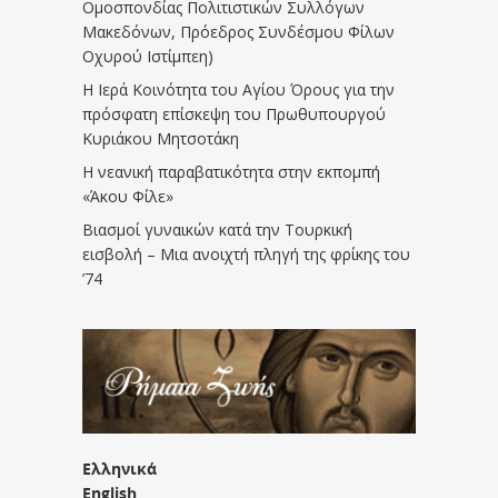
Ομοσπονδίας Πολιτιστικών Συλλόγων
Μακεδόνων, Πρόεδρος Συνδέσμου Φίλων
Οχυρού Ιστίμπεη)
Η Ιερά Κοινότητα του Αγίου Όρους για την
πρόσφατη επίσκεψη του Πρωθυπουργού
Κυριάκου Μητσοτάκη
Η νεανική παραβατικότητα στην εκπομπή
«Άκου Φίλε»
Βιασμοί γυναικών κατά την Τουρκική
εισβολή – Μια ανοιχτή πληγή της φρίκης του
’74
Ελληνικά
English