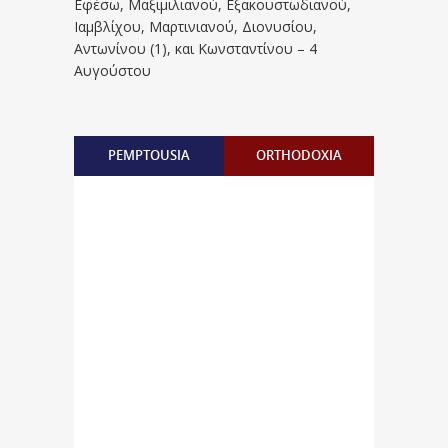
Eφέσω, Mαξιμιλιανού, Eξακουστωδιανού,
Iαμβλίχου, Mαρτινιανού, Διονυσίου,
Aντωνίνου (1), και Kωνσταντίνου – 4
Αυγούστου
PEMPTOUSIA
ORTHODOXIA