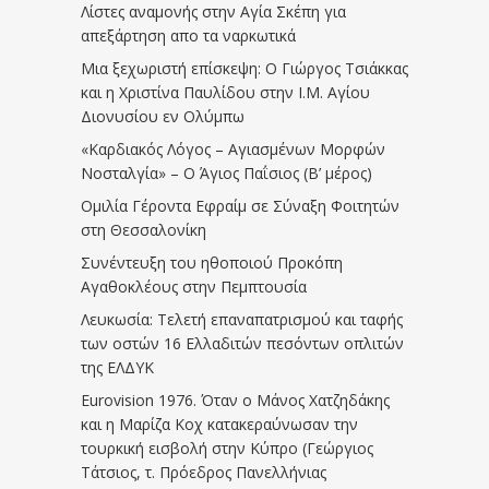
Λίστες αναμονής στην Αγία Σκέπη για
απεξάρτηση απο τα ναρκωτικά
Μια ξεχωριστή επίσκεψη: Ο Γιώργος Τσιάκκας
και η Χριστίνα Παυλίδου στην Ι.Μ. Αγίου
Διονυσίου εν Ολύμπω
«Καρδιακός Λόγος – Αγιασμένων Μορφών
Νοσταλγία» – Ο Άγιος Παΐσιος (Β’ μέρος)
Ομιλία Γέροντα Εφραίμ σε Σύναξη Φοιτητών
στη Θεσσαλονίκη
Συνέντευξη του ηθοποιού Προκόπη
Αγαθοκλέους στην Πεμπτουσία
Λευκωσία: Τελετή επαναπατρισμού και ταφής
των οστών 16 Ελλαδιτών πεσόντων οπλιτών
της ΕΛΔΥΚ
Eurovision 1976. Όταν ο Μάνος Χατζηδάκης
και η Μαρίζα Κοχ κατακεραύνωσαν την
τουρκική εισβολή στην Κύπρο (Γεώργιος
Τάτσιος, τ. Πρόεδρος Πανελλήνιας