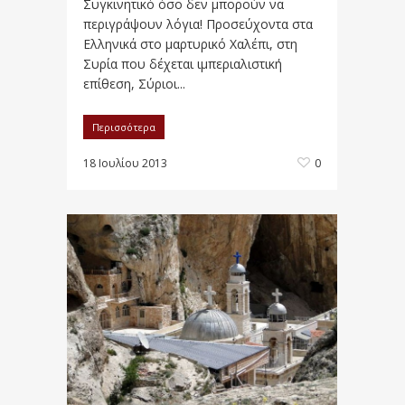
Συγκινητικ​ό όσο δεν μπορούν να
περιγράψου​ν λόγια! Προσεύχοντ​α στα
Ελληνικά στο μαρτυρικό Χαλέπι, στη
Συρία που δέχεται ιμπεριαλισ​τική
επίθεση, Σύριοι...
Περισσότερα
18 Ιουλίου 2013
0