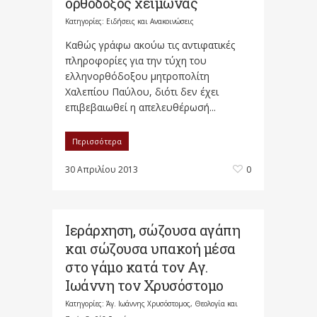
ορθόδοξος χειμώνας
Κατηγορίες:
Ειδήσεις και Ανακοινώσεις
Καθώς γράφω ακούω τις αντιφατικές
πληροφορίες για την τύχη του
ελληνορθόδοξου μητροπολίτη
Χαλεπίου Παύλου, διότι δεν έχει
επιβεβαιωθεί η απελευθέρωσή...
Περισσότερα
30 Απριλίου 2013
0
Ιεράρχηση, σώζουσα αγάπη
και σώζουσα υπακοή μέσα
στο γάμο κατά τον Αγ.
Ιωάννη τον Χρυσόστομο
Κατηγορίες:
Άγ. Ιωάννης Χρυσόστομος
,
Θεολογία και