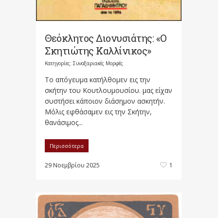
Θεόκλητος Διονυσιάτης: «Ο
Σκητιώτης Καλλίνικος»
Κατηγορίες:
Συναξαριακές Μορφές
Το απόγευμα κατήλθομεν εις την
σκήτην του Κουτλουμουσίου. μας είχαν
συστήσει κάποιον διάσημον ασκητήν.
Μόλις εφθάσαμεν εις την Σκήτην,
θανάσιμος...
Περισσότερα
29 Νοεμβρίου 2025
1