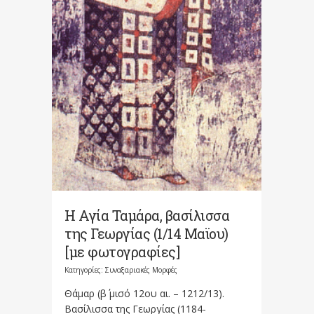
Η Αγία Ταμάρα, βασίλισσα
της Γεωργίας (1/14 Μαϊου)
[με φωτογραφίες]
Κατηγορίες:
Συναξαριακές Μορφές
Θάμαρ (β΄ μισό 12ου αι. – 1212/13).
Βασίλισσα της Γεωργίας (1184-