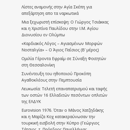
Λίστες αναμονής στην Αγία Σκέπη για
απεξάρτηση απο τα ναρκωτικά
Μια ξεχωριστή επίσκεψη: Ο Γιώργος Τσιάκκας
και η Χριστίνα Παυλίδου στην Ι.Μ. Αγίου
Διονυσίου εν Ολύμπω
«Καρδιακός Λόγος – Αγιασμένων Μορφών
Νοσταλγία» – Ο Άγιος Παΐσιος (Β’ μέρος)
Ομιλία Γέροντα Εφραίμ σε Σύναξη Φοιτητών
στη Θεσσαλονίκη
Συνέντευξη του ηθοποιού Προκόπη
Αγαθοκλέους στην Πεμπτουσία
Λευκωσία: Τελετή επαναπατρισμού και ταφής
των οστών 16 Ελλαδιτών πεσόντων οπλιτών
της ΕΛΔΥΚ
Eurovision 1976. Όταν ο Μάνος Χατζηδάκης
και η Μαρίζα Κοχ κατακεραύνωσαν την
τουρκική εισβολή στην Κύπρο (Γεώργιος
Τάτσιος, τ. Πρόεδρος Πανελλήνιας