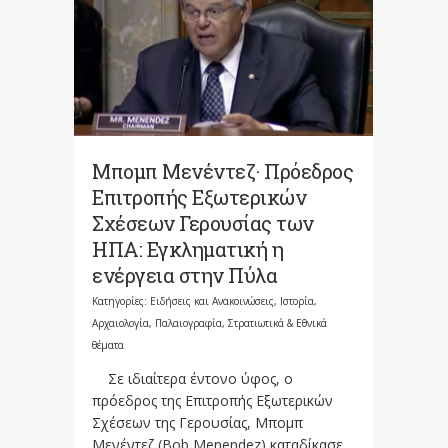
Μπομπ Μενέντεζ· Πρόεδρος
Επιτροπής Εξωτερικών
Σχέσεων Γερουσίας των
ΗΠΑ: Εγκληματική η
ενέργεια στην Πύλα
Κατηγορίες:
Ειδήσεις και Ανακοινώσεις
,
Ιστορία,
Αρχαιολογία, Παλαιογραφία, Στρατιωτικά & Εθνικά
θέματα
Σε ιδιαίτερα έντονο ύφος, ο
πρόεδρος της Επιτροπής Εξωτερικών
Σχέσεων της Γερουσίας, Μπομπ
Μενέντεζ (Bob Menendez) καταδίκασε