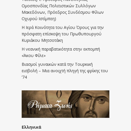
Ομοσπονδίας Πολιτιστικών Συλλόγων
Μακεδόνων, Πρόεδρος Συνδέσμου Φίλων
Οχυρού Ιστίμπεη)
Η Ιερά Κοινότητα του Αγίου Όρους για την
πρόσφατη επίσκεψη του Πρωθυπουργού
Κυριάκου Μητσοτάκη
Η νεανική παραβατικότητα στην εκπομπή
«Άκου Φίλε»
Βιασμοί γυναικών κατά την Τουρκική
εισβολή – Μια ανοιχτή πληγή της φρίκης του
’74
Ελληνικά