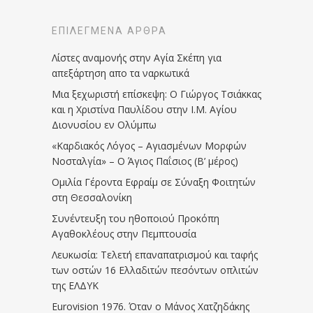
ΕΠΙΛΕΓΜΈΝΑ ΆΡΘΡΑ
Λίστες αναμονής στην Αγία Σκέπη για
απεξάρτηση απο τα ναρκωτικά
Μια ξεχωριστή επίσκεψη: Ο Γιώργος Τσιάκκας
και η Χριστίνα Παυλίδου στην Ι.Μ. Αγίου
Διονυσίου εν Ολύμπω
«Καρδιακός Λόγος – Αγιασμένων Μορφών
Νοσταλγία» – Ο Άγιος Παΐσιος (Β’ μέρος)
Ομιλία Γέροντα Εφραίμ σε Σύναξη Φοιτητών
στη Θεσσαλονίκη
Συνέντευξη του ηθοποιού Προκόπη
Αγαθοκλέους στην Πεμπτουσία
Λευκωσία: Τελετή επαναπατρισμού και ταφής
των οστών 16 Ελλαδιτών πεσόντων οπλιτών
της ΕΛΔΥΚ
Eurovision 1976. Όταν ο Μάνος Χατζηδάκης