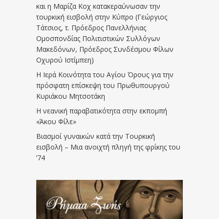
και η Μαρίζα Κοχ κατακεραύνωσαν την
τουρκική εισβολή στην Κύπρο (Γεώργιος
Τάτσιος, τ. Πρόεδρος Πανελλήνιας
Ομοσπονδίας Πολιτιστικών Συλλόγων
Μακεδόνων, Πρόεδρος Συνδέσμου Φίλων
Οχυρού Ιστίμπεη)
Η Ιερά Κοινότητα του Αγίου Όρους για την
πρόσφατη επίσκεψη του Πρωθυπουργού
Κυριάκου Μητσοτάκη
Η νεανική παραβατικότητα στην εκπομπή
«Άκου Φίλε»
Βιασμοί γυναικών κατά την Τουρκική
εισβολή – Μια ανοιχτή πληγή της φρίκης του
’74