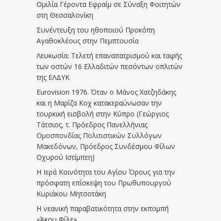
Ομιλία Γέροντα Εφραίμ σε Σύναξη Φοιτητών
στη Θεσσαλονίκη
Συνέντευξη του ηθοποιού Προκόπη
Αγαθοκλέους στην Πεμπτουσία
Λευκωσία: Τελετή επαναπατρισμού και ταφής
των οστών 16 Ελλαδιτών πεσόντων οπλιτών
της ΕΛΔΥΚ
Eurovision 1976. Όταν ο Μάνος Χατζηδάκης
και η Μαρίζα Κοχ κατακεραύνωσαν την
τουρκική εισβολή στην Κύπρο (Γεώργιος
Τάτσιος, τ. Πρόεδρος Πανελλήνιας
Ομοσπονδίας Πολιτιστικών Συλλόγων
Μακεδόνων, Πρόεδρος Συνδέσμου Φίλων
Οχυρού Ιστίμπεη)
Η Ιερά Κοινότητα του Αγίου Όρους για την
πρόσφατη επίσκεψη του Πρωθυπουργού
Κυριάκου Μητσοτάκη
Η νεανική παραβατικότητα στην εκπομπή
«Άκου Φίλε»