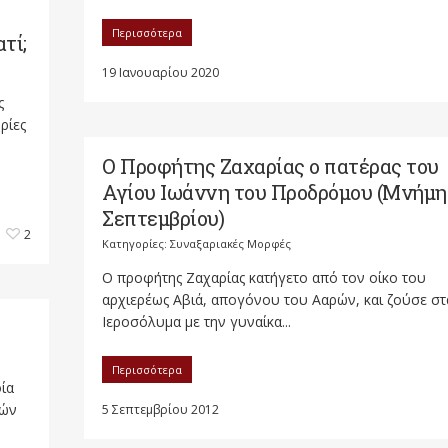
Περισσότερα
τί;
19 Ιανουαρίου 2020
ς
ρίες
Ο Προφήτης Ζαχαρίας ο πατέρας του
Αγίου Ιωάννη του Προδρόμου (Μνήμη
Σεπτεμβρίου)
2
Κατηγορίες:
Συναξαριακές Μορφές
Ο προφήτης Ζαχαρίας κατήγετο από τον οίκο του
αρχιερέως Αβιά, απογόνου του Ααρών, και ζούσε στ
Ιεροσόλυμα με την γυναίκα...
Περισσότερα
ία
ιών
5 Σεπτεμβρίου 2012