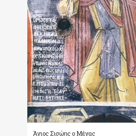
Άγιος Σισώης ο Μέγας