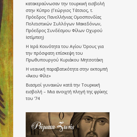
κατακεραύνωσαν την τουρκική εισβολή
στην Κύπρο (Γεώργιος Τάτσιος, τ.
Πρόεδρος Πανελλήνιας Ομοσπονδίας
Πολιτιστικών Συλλόγων Μακεδόνων,
Πρόεδρος Συνδέσμου Φίλων Οχυρού
Ιστίμπεη)
Η Ιερά Κοινότητα του Αγίου Όρους για
την πρόσφατη επίσκεψη του
Πρωθυπουργού Κυριάκου Μητσοτάκη
Η νεανική παραβατικότητα στην εκπομπή
«Άκου Φίλε»
Βιασμοί γυναικών κατά την Τουρκική
εισβολή – Μια ανοιχτή πληγή της φρίκης
του ’74