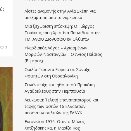
ούς
Λίστες αναμονής στην Αγία Σκέπη για
απεξάρτηση απο τα ναρκωτικά
Μια ξεχωριστή επίσκεψη: Ο Γιώργος
Τσιάκκας και η Χριστίνα Παυλίδου στην
Ι.Μ. Αγίου Διονυσίου εν Ολύμπω
«Καρδιακός Λόγος – Αγιασμένων
2
Μορφών Νοσταλγία» – Ο Άγιος Παΐσιος
(Β’ μέρος)
Ομιλία Γέροντα Εφραίμ σε Σύναξη
Φοιτητών στη Θεσσαλονίκη
Συνέντευξη του ηθοποιού Προκόπη
Αγαθοκλέους στην Πεμπτουσία
Λευκωσία: Τελετή επαναπατρισμού και
ταφής των οστών 16 Ελλαδιτών
πεσόντων οπλιτών της ΕΛΔΥΚ
Eurovision 1976. Όταν ο Μάνος
Χατζηδάκης και η Μαρίζα Κοχ