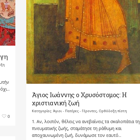
 γη
οξη
αυτήν
χι...
Άγιος Ιωάννης ο Χρυσόστομος: Η
χριστιανική ζωή
Κατηγορίες:
Άγιοι - Πατέρες - Γέροντες
,
Ορθόδοξη πίστη
0
1. Αν, λοιπόν, θέλεις να ανεβαίνεις τα σκαλοπάτια τη
πνευματικής ζωής, σταμάτησε τη ράθυμη και
αποχαυνωμένη ζωή, δυνάμωσε τον εαυτό...