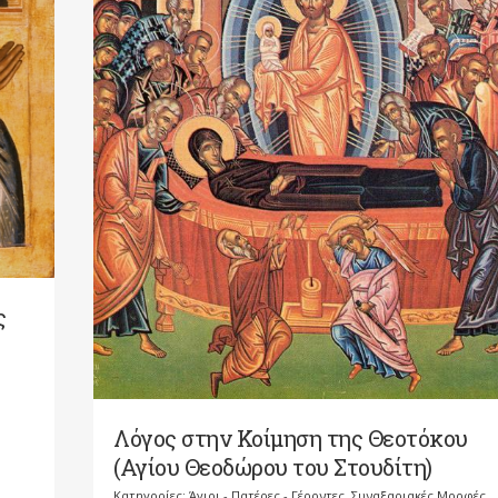
ς
Λόγος στην Κοίμηση της Θεοτόκου
(Αγίου Θεοδώρου του Στουδίτη)
Κατηγορίες:
Άγιοι - Πατέρες - Γέροντες
,
Συναξαριακές Μορφές