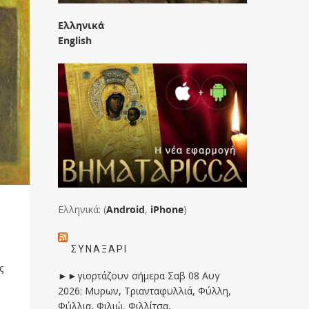
Ελληνικά
English
Ελληνικά: (
Android
,
iPhone
)
ΣΥΝΑΞΆΡΙ
ς
►►γιορτάζουν σήμερα Σαβ 08 Αυγ
2026: Μυρων, Τριανταφυλλιά, Φύλλη,
Φύλλια, Φιλιώ, Φιλλίτσα,