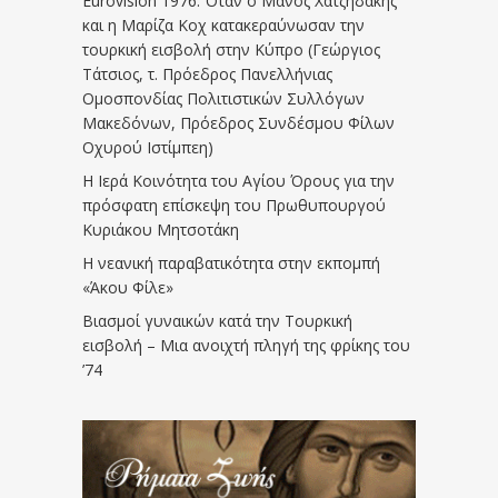
Eurovision 1976. Όταν ο Μάνος Χατζηδάκης
και η Μαρίζα Κοχ κατακεραύνωσαν την
τουρκική εισβολή στην Κύπρο (Γεώργιος
Τάτσιος, τ. Πρόεδρος Πανελλήνιας
Ομοσπονδίας Πολιτιστικών Συλλόγων
Μακεδόνων, Πρόεδρος Συνδέσμου Φίλων
Οχυρού Ιστίμπεη)
Η Ιερά Κοινότητα του Αγίου Όρους για την
πρόσφατη επίσκεψη του Πρωθυπουργού
Κυριάκου Μητσοτάκη
Η νεανική παραβατικότητα στην εκπομπή
«Άκου Φίλε»
Βιασμοί γυναικών κατά την Τουρκική
εισβολή – Μια ανοιχτή πληγή της φρίκης του
’74