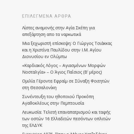
ΕΠΙΛΕΓΜΈΝΑ ΆΡΘΡΑ
Λίστες αναμονής στην Αγία Σκέπη για
απεξάρτηση απο τα ναρκωτικά
Μια ξεχωριστή επίσκεψη: Ο Γιώργος Τσιάκκας
και η Χριστίνα Παυλίδου στην Ι.Μ. Αγίου
Διονυσίου εν Ολύμπω
«Καρδιακός Λόγος – Αγιασμένων Μορφών
Νοσταλγία» – Ο Άγιος Παΐσιος (Β’ μέρος)
Ομιλία Γέροντα Εφραίμ σε Σύναξη Φοιτητών
στη Θεσσαλονίκη
Συνέντευξη του ηθοποιού Προκόπη
Αγαθοκλέους στην Πεμπτουσία
Λευκωσία: Τελετή επαναπατρισμού και ταφής
των οστών 16 Ελλαδιτών πεσόντων οπλιτών
της ΕΛΔΥΚ