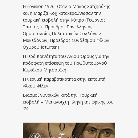
Eurovision 1976. Όταν ο Μάνος Χατζηδάκης
και η Μαρίζα Κοχ κατακεραύνωσαν την
τουρκική εισβολή στην Κύπρο (Γεώργιος
Τάτσιος, τ. Πρόεδρος Πανελλήνιας
Ομοσπονδίας Πολιτιστικών Συλλόγων
Μακεδόνων, Πρόεδρος Συνδέσμου Φίλων
Οχυρού Ιστίμπεη)
Η Ιερά Κοινότητα του Αγίου Όρους για την
πρόσφατη επίσκεψη του Πρωθυπουργού
Κυριάκου Μητσοτάκη
Η νεανική παραβατικότητα στην εκπομπή
«Άκου Φίλε»
Βιασμοί γυναικών κατά την Τουρκική
εισβολή – Μια ανοιχτή πληγή της φρίκης του
’74