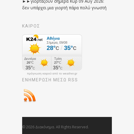
►►γιορτάζουν σήμερα Κυρ 09 Αυγ 2026:
δεν υπάρχει μια γιορτή πάρα πολύ γνωστή
ΚΑΙΡΟΣ
πρόγνωση καιρού από το weather.gr
ΕΝΗΜΈΡΩΣΉ ΜΕΣΩ RSS
© 2026 Διακόνημα. All Rights Reserved.