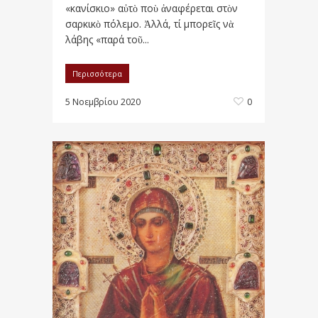
«κανίσκιο» αὐτὸ ποὺ ἀναφέρεται στὸν
σαρκικὸ πόλεμο. Ἀλλά, τί μπορεῖς νὰ
λάβης «παρά τοῦ...
Περισσότερα
5 Νοεμβρίου 2020
0