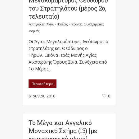
Μεγαλομάρτυρος Θεοδώρου
του Στρατηλάτου (μέρος 2ο,
τελευταίο)
Κατηγορίες:
Άγιοι - Πατέρες - Γέροντες
,
Συναξαριακές
Μορφές
Οι Άγιοι Μεγαλομάρτυρες Θεόδωρος ο
Στρατηλάτης και Θεόδωρος ο
Τήρων. Εικόνα Ιεράς Μονής Αγίας
Αικατερίνης Όρους Σινά. Συνέχεια από
1ο Μέρος...
Περισσότερα
8 Ιουνίου 2010
0
Το Μέγα και Αγγελικό
Μοναχικό Σχήμα (13) [με
φωτογραφικό υλικό]