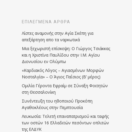
ΕΠΙΛΕΓΜΈΝΑ ΆΡΘΡΑ
Λίστες αναμονής στην Αγία Σκέπη για
απεξάρτηση απο τα ναρκωτικά
Μια ξεχωριστή επίσκεψη: Ο Γιώργος Τσιάκκας
και η Χριστίνα Παυλίδου στην Ι.Μ. Αγίου
Διονυσίου εν Ολύμπω
«Καρδιακός Λόγος – Αγιασμένων Μορφών
Νοσταλγία» – Ο Άγιος Παΐσιος (Β’ μέρος)
Ομιλία Γέροντα Εφραίμ σε Σύναξη Φοιτητών
στη Θεσσαλονίκη
Συνέντευξη του ηθοποιού Προκόπη
Αγαθοκλέους στην Πεμπτουσία
Λευκωσία: Τελετή επαναπατρισμού και ταφής
των οστών 16 Ελλαδιτών πεσόντων οπλιτών
της ΕΛΔΥΚ