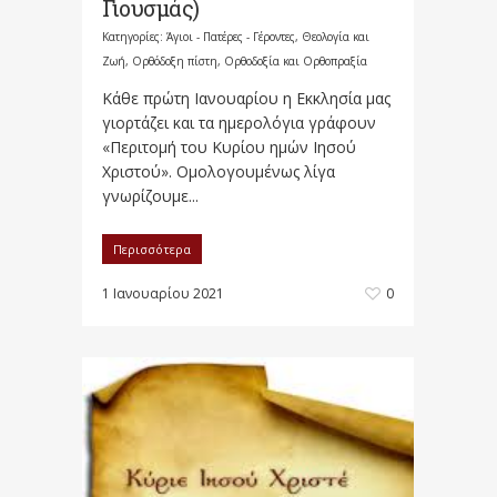
Γιουσμάς)
Κατηγορίες:
Άγιοι - Πατέρες - Γέροντες
,
Θεολογία και
Ζωή
,
Ορθόδοξη πίστη
,
Ορθοδοξία και Ορθοπραξία
Κάθε πρώτη Ιανουαρίου η Εκκλησία μας
γιορτάζει και τα ημερολόγια γράφουν
«Περιτομή του Κυρίου ημών Ιησού
Χριστού». Ομολογουμένως λίγα
γνωρίζουμε...
Περισσότερα
1 Ιανουαρίου 2021
0