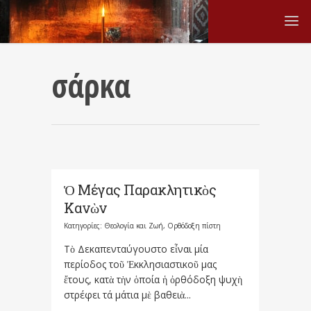
σάρκα
Ὁ Μέγας Παρακλητικὸς
Κανὼν
Κατηγορίες:
Θεολογία και Ζωή
,
Ορθόδοξη πίστη
Τὸ Δεκαπενταύγουστο εἶναι μία
περίοδος τοῦ Ἐκκλησιαστικοῦ μας
ἔτους, κατὰ τὴν ὁποία ἡ ὀρθόδοξη ψυχὴ
στρέφει τά μάτια μὲ βαθειὰ...