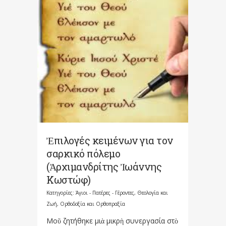
Ἐπιλογές κειμένων για τον
σαρκικό πόλεμο
(Ἀρχιμανδρίτης Ἰωάννης
Κωστώφ)
Κατηγορίες:
Άγιοι - Πατέρες - Γέροντες
,
Θεολογία και
Ζωή
,
Ορθοδοξία και Ορθοπραξία
Μοῦ ζητήθηκε μιὰ μικρὴ συνεργασία στὸ