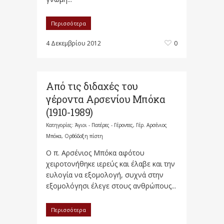
Περισσότερα
4 Δεκεμβρίου 2012
0
Από τις διδαχές του
γέροντα Αρσενίου Μπόκα
(1910-1989)
Κατηγορίες:
Άγιοι - Πατέρες - Γέροντες
,
Γέρ. Αρσένιος
Μπόκα
,
Ορθόδοξη πίστη
Ο π. Αρσένιος Μπόκα αφότου
χειροτονήθηκε ιερεύς και έλαβε και την
ευλογία να εξομολογή, συχνά στην
εξομολόγησι έλεγε στους ανθρώπους...
Περισσότερα