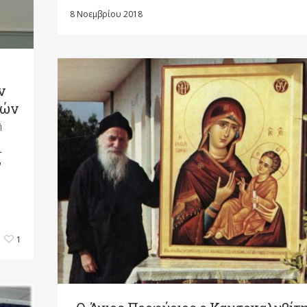
8 Νοεμβρίου 2018
ν
νών
ή
ι
ν
1