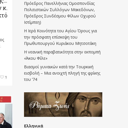
ης…
Πρόεδρος Πανελλήνιας Ομοσπονδίας
 κ.
Πολιτιστικών Συλλόγων Μακεδόνων,
κτό
Πρόεδρος Συνδέσμου Φίλων Οχυρού
Ιστίμπεη)
Η Ιερά Κοινότητα του Αγίου Όρους για
την πρόσφατη επίσκεψη του
ος
Πρωθυπουργού Κυριάκου Μητσοτάκη
α
Η νεανική παραβατικότητα στην εκπομπή
«Άκου Φίλε»
Βιασμοί γυναικών κατά την Τουρκική
εισβολή – Μια ανοιχτή πληγή της φρίκης
1
του ’74
Ελληνικά