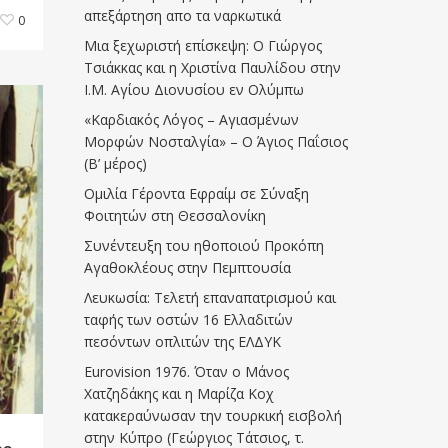
απεξάρτηση απο τα ναρκωτικά
0
Μια ξεχωριστή επίσκεψη: Ο Γιώργος
Τσιάκκας και η Χριστίνα Παυλίδου στην
Ι.Μ. Αγίου Διονυσίου εν Ολύμπω
«Καρδιακός Λόγος – Αγιασμένων
Μορφών Νοσταλγία» – Ο Άγιος Παΐσιος
(Β’ μέρος)
Ομιλία Γέροντα Εφραίμ σε Σύναξη
Φοιτητών στη Θεσσαλονίκη
Συνέντευξη του ηθοποιού Προκόπη
Αγαθοκλέους στην Πεμπτουσία
Λευκωσία: Τελετή επαναπατρισμού και
ταφής των οστών 16 Ελλαδιτών
πεσόντων οπλιτών της ΕΛΔΥΚ
Eurovision 1976. Όταν ο Μάνος
Χατζηδάκης και η Μαρίζα Κοχ
κατακεραύνωσαν την τουρκική εισβολή
στην Κύπρο (Γεώργιος Τάτσιος, τ.