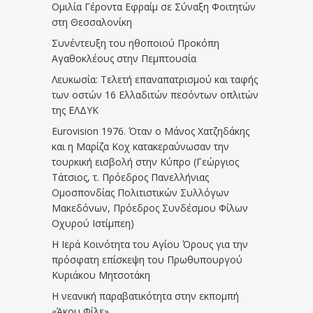
Ομιλία Γέροντα Εφραίμ σε Σύναξη Φοιτητών
στη Θεσσαλονίκη
Συνέντευξη του ηθοποιού Προκόπη
Αγαθοκλέους στην Πεμπτουσία
Λευκωσία: Τελετή επαναπατρισμού και ταφής
των οστών 16 Ελλαδιτών πεσόντων οπλιτών
της ΕΛΔΥΚ
Eurovision 1976. Όταν ο Μάνος Χατζηδάκης
και η Μαρίζα Κοχ κατακεραύνωσαν την
τουρκική εισβολή στην Κύπρο (Γεώργιος
Τάτσιος, τ. Πρόεδρος Πανελλήνιας
Ομοσπονδίας Πολιτιστικών Συλλόγων
Μακεδόνων, Πρόεδρος Συνδέσμου Φίλων
Οχυρού Ιστίμπεη)
Η Ιερά Κοινότητα του Αγίου Όρους για την
πρόσφατη επίσκεψη του Πρωθυπουργού
Κυριάκου Μητσοτάκη
Η νεανική παραβατικότητα στην εκπομπή
«Άκου Φίλε»