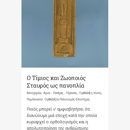
Ο Τίμιος και Ζωοποιός
Σταυρός ως πανοπλία
Κατηγορίες:
Άγιοι - Πατέρες - Γέροντες
,
Ορθόδοξη πίστη
,
Πεμπτουσία· Ορθοδοξία-Πολιτισμός-Επιστήμες
Ποιός μπορεί ν’ αμφισβητήσει ότι
διανύουμε μιά εποχή κατά την οποία
κυριαρχεί ο ορθολογισμός και η
απολυτοποίηση της ανθρώπινης