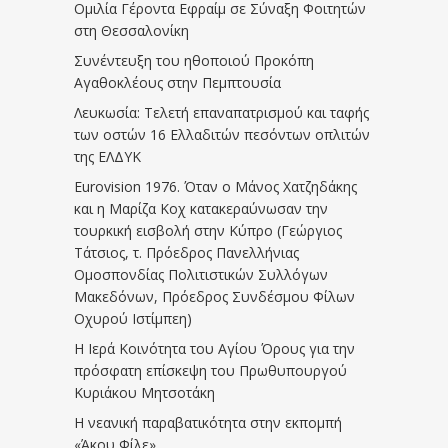
Ομιλία Γέροντα Εφραίμ σε Σύναξη Φοιτητών
στη Θεσσαλονίκη
Συνέντευξη του ηθοποιού Προκόπη
Αγαθοκλέους στην Πεμπτουσία
Λευκωσία: Τελετή επαναπατρισμού και ταφής
των οστών 16 Ελλαδιτών πεσόντων οπλιτών
της ΕΛΔΥΚ
Eurovision 1976. Όταν ο Μάνος Χατζηδάκης
και η Μαρίζα Κοχ κατακεραύνωσαν την
τουρκική εισβολή στην Κύπρο (Γεώργιος
Τάτσιος, τ. Πρόεδρος Πανελλήνιας
Ομοσπονδίας Πολιτιστικών Συλλόγων
Μακεδόνων, Πρόεδρος Συνδέσμου Φίλων
Οχυρού Ιστίμπεη)
Η Ιερά Κοινότητα του Αγίου Όρους για την
πρόσφατη επίσκεψη του Πρωθυπουργού
Κυριάκου Μητσοτάκη
Η νεανική παραβατικότητα στην εκπομπή
«Άκου Φίλε»