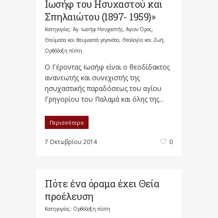
Ιωσήφ του Ησυχαστού και
Σπηλαιώτου (1897- 1959)»
Κατηγορίες:
Άγ. Ιωσήφ Ησυχαστής
,
Άγιον Όρος
,
Θαύματα και θαυμαστά γεγονότα
,
Θεολογία και Ζωή
,
Ορθόδοξη πίστη
Ο Γέροντας Ιωσήφ είναι ο θεοδίδακτος
ανανεωτής και συνεχιστής της
ησυχαστικής παραδόσεως του αγίου
Γρηγορίου του Παλαμά και όλης της...
Περισσότερα
7 Οκτωβρίου 2014
0
Πότε ένα όραμα έχει Θεία
προέλευση
Κατηγορίες:
Ορθόδοξη πίστη