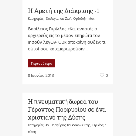
Η Αρετή της Διάκρισης -1
Κατηγορίες:
Θεολογία και Ζωή
,
Ορθόδοξη πίστη
Βασίλειος Γκρίλλας «Και αναστάς ο
αρχιερεύς εις το μέσον επηρώτα τον
Ιησούν λέγων· Ουκ αποκρίνη ουδέν; τι
ούτοί σου καταμαρτυρούσιν;...
Περισσότερα
8 Ιουνίου 2013
0
Η πνευματική δωρεά του
Γέροντος Πορφυρίου σε ένα
χριστιανό της Δύσης
Κατηγορίες:
Αγ. Πορφύριος Καυσοκαλυβίτης
,
Ορθόδοξη
πίστη