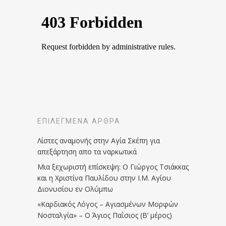
ΕΠΙΛΕΓΜΈΝΑ ΆΡΘΡΑ
Λίστες αναμονής στην Αγία Σκέπη για
απεξάρτηση απο τα ναρκωτικά
Μια ξεχωριστή επίσκεψη: Ο Γιώργος Τσιάκκας
και η Χριστίνα Παυλίδου στην Ι.Μ. Αγίου
Διονυσίου εν Ολύμπω
«Καρδιακός Λόγος – Αγιασμένων Μορφών
Νοσταλγία» – Ο Άγιος Παΐσιος (Β’ μέρος)