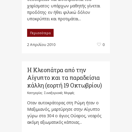
χαρίσματος· υπάρχων μαθητής γίνεται
προδότης· εν ήθει φιλικώ δόλον
υποκρύπτει και προτιμάται...
Περισσότερα
2 Απριλίου 2010
0
Η Κλεοπάτρα από την
Αίγυπτο και τα παραδείσια
κάλλη (εορτή 19 Οκτωβρίου)
Κατηγορίες:
Συναξαριακές Μορφές
Οταν αυτοκράτορας στη Ρώμη ήταν ο
Μαξιμιανός, μαρτύρησε στην Αίγυπτο
γύρω στα 304 ο άγιος Ούαρος, νεαρός
ακόμη αξιωματικός κάποιας...