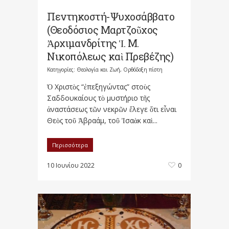
Πεντηκοστή-Ψυχοσάββατο
(Θεοδόσιος Μαρτζοῦχος
Ἀρχιμανδρίτης Ἱ. Μ.
Νικοπόλεως καὶ Πρεβέζης)
Κατηγορίες:
Θεολογία και Ζωή
,
Ορθόδοξη πίστη
Ὁ Χριστὸς “ἐπεξηγώντας” στοὺς
Σαδδουκαίους τὸ μυστήριο τῆς
ἀναστάσεως τῶν νεκρῶν ἔλεγε ὅτι εἶναι
Θεὸς τοῦ Ἀβραάμ, τοῦ Ἰσαὰκ καὶ...
Περισσότερα
10 Ιουνίου 2022
0