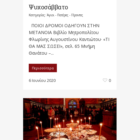
Ψυχοσάββατο
Κατηγορίες:
Άγιοι - Πατέρες - Γέροντες
ΠOIOI ΔPOMOI OΔHΓOYN ΣTHN
METΑNOIΑ Bιβλίο Mητροπολίτου
Φλωρίνης Aυγουστίνου Kαντιώτου· «TI
ΘA MAΣ ΣΩΣEI», σελ. 65 Μνήμη
Θανάτου –...
Περισσότερα
6 Ιουνίου 2020
0