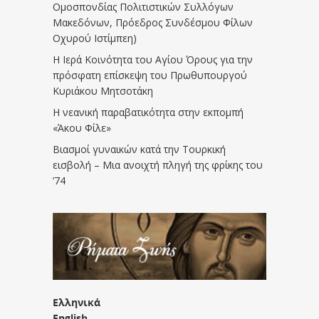
Ομοσπονδίας Πολιτιστικών Συλλόγων
Μακεδόνων, Πρόεδρος Συνδέσμου Φίλων
Οχυρού Ιστίμπεη)
Η Ιερά Κοινότητα του Αγίου Όρους για την
πρόσφατη επίσκεψη του Πρωθυπουργού
Κυριάκου Μητσοτάκη
Η νεανική παραβατικότητα στην εκπομπή
«Άκου Φίλε»
Βιασμοί γυναικών κατά την Τουρκική
εισβολή – Μια ανοιχτή πληγή της φρίκης του
’74
Ελληνικά
English