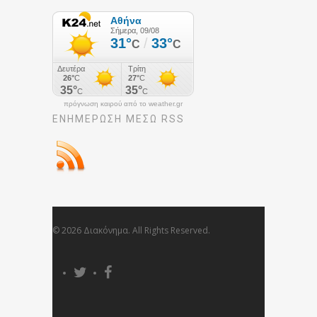
πρόγνωση καιρού από το weather.gr
ΕΝΗΜΈΡΩΣΉ ΜΕΣΩ RSS
© 2026 Διακόνημα. All Rights Reserved.