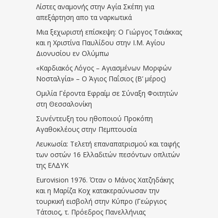
Λίστες αναμονής στην Αγία Σκέπη για
απεξάρτηση απο τα ναρκωτικά
Μια ξεχωριστή επίσκεψη: Ο Γιώργος Τσιάκκας
και η Χριστίνα Παυλίδου στην Ι.Μ. Αγίου
Διονυσίου εν Ολύμπω
«Καρδιακός Λόγος – Αγιασμένων Μορφών
Νοσταλγία» – Ο Άγιος Παΐσιος (Β’ μέρος)
Ομιλία Γέροντα Εφραίμ σε Σύναξη Φοιτητών
στη Θεσσαλονίκη
Συνέντευξη του ηθοποιού Προκόπη
Αγαθοκλέους στην Πεμπτουσία
Λευκωσία: Τελετή επαναπατρισμού και ταφής
των οστών 16 Ελλαδιτών πεσόντων οπλιτών
της ΕΛΔΥΚ
Eurovision 1976. Όταν ο Μάνος Χατζηδάκης
και η Μαρίζα Κοχ κατακεραύνωσαν την
τουρκική εισβολή στην Κύπρο (Γεώργιος
Τάτσιος, τ. Πρόεδρος Πανελλήνιας