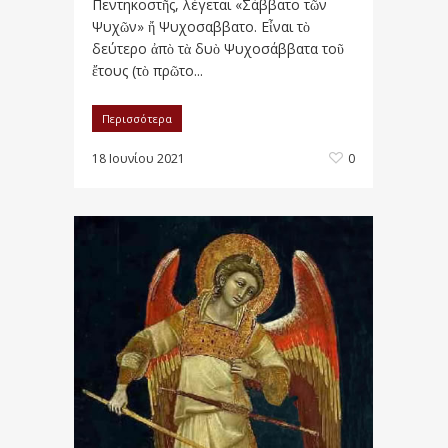
Πεντηκοστῆς, λέγεται «Σάββατο τῶν
Ψυχῶν» ἤ Ψυχοσαββατο. Εἶναι τὸ
δεύτερο ἀπὸ τὰ δυὸ Ψυχοσάββατα τοῦ
ἔτους (τὸ πρῶτο...
Περισσότερα
18 Ιουνίου 2021
0