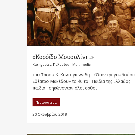
«Κορόϊδο Μουσολίνι…»
Κατηγορίες:
Πολυμέσα - Multimedia
του Τάσου Κ. Κοντογιαννίδη «Όταν τραγουδούσα
«θέατρο Μακέδου» το ΄40 το ¨Παιδιά της Ελλάδος
παιδιά¨ σηκώνονταν όλοι ορθοί...
Περισσότερα
30 Οκτωβρίου 2019