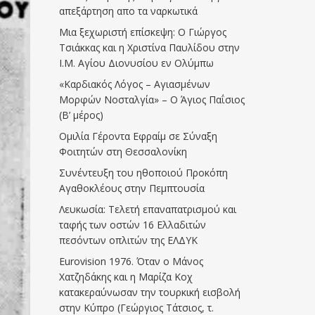
απεξάρτηση απο τα ναρκωτικά
Μια ξεχωριστή επίσκεψη: Ο Γιώργος
Τσιάκκας και η Χριστίνα Παυλίδου στην
Ι.Μ. Αγίου Διονυσίου εν Ολύμπω
«Καρδιακός Λόγος – Αγιασμένων
Μορφών Νοσταλγία» – Ο Άγιος Παΐσιος
(Β’ μέρος)
Ομιλία Γέροντα Εφραίμ σε Σύναξη
Φοιτητών στη Θεσσαλονίκη
Συνέντευξη του ηθοποιού Προκόπη
Αγαθοκλέους στην Πεμπτουσία
Λευκωσία: Τελετή επαναπατρισμού και
ταφής των οστών 16 Ελλαδιτών
πεσόντων οπλιτών της ΕΛΔΥΚ
Eurovision 1976. Όταν ο Μάνος
Χατζηδάκης και η Μαρίζα Κοχ
κατακεραύνωσαν την τουρκική εισβολή
στην Κύπρο (Γεώργιος Τάτσιος, τ.