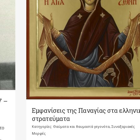
7 –
Εμφανίσεις της Παναγίας στα ελληνι
στρατεύματα
Κατηγορίες:
Θαύματα και θαυμαστά γεγονότα
,
Συναξαριακές
το
Μορφές