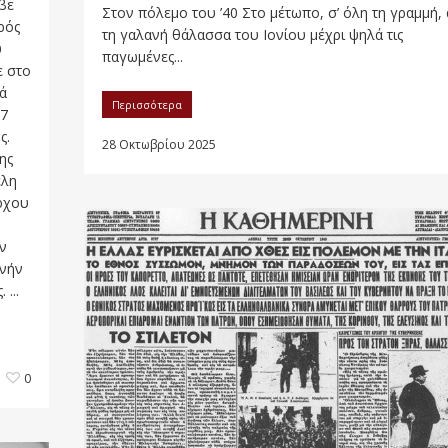
βε
Στον πόλεμο του ’40 Στο μέτωπο, σ’ όλη τη γραμμή,
ρός
τη γαλανή θάλασσα του Ιονίου μέχρι ψηλά τις
υ
παγωμένες...
ε στο
ά
Περισσότερα
97
ς.
28 Οκτωβρίου 2025
ης
έλη
άρχου
ών
ονήν
...
0