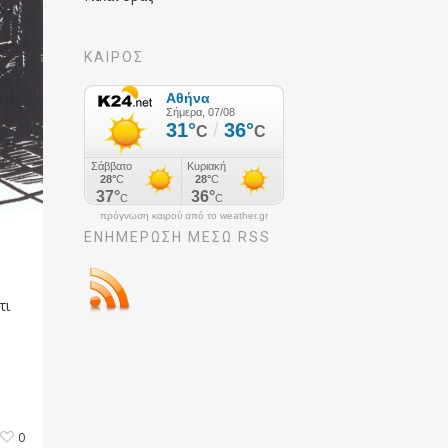
ΚΑΙΡΟΣ
πρόγνωση καιρού από το weather.gr
ΕΝΗΜΈΡΩΣΉ ΜΕΣΩ RSS
τι
0