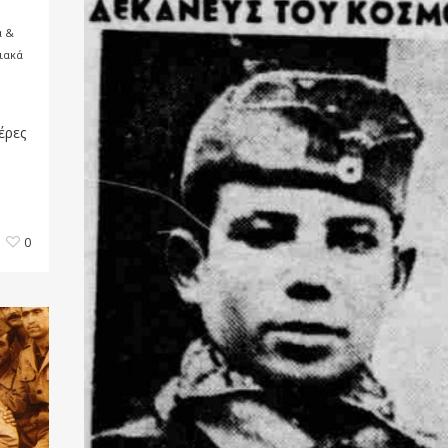
ά &
ιακά
έρες
0