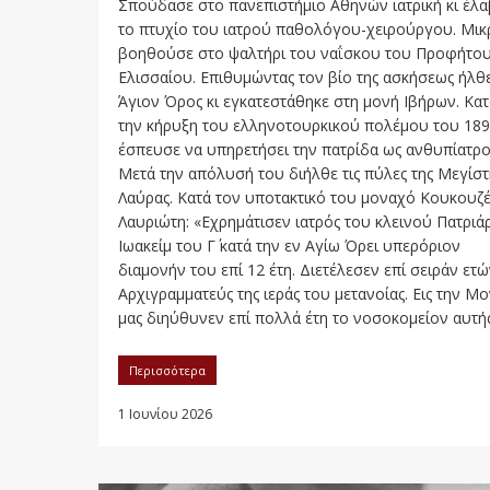
Σπούδασε στο πανεπιστήμιο Αθηνών ιατρική κι έλα
το πτυχίο του ιατρού παθολόγου-χειρούργου. Μικ
βοηθούσε στο ψαλτήρι του ναΐσκου του Προφήτο
Ελισσαίου. Επιθυμώντας τον βίο της ασκήσεως ήλθ
Άγιον Όρος κι εγκατεστάθηκε στη μονή Ιβήρων. Κατ
την κήρυξη του ελληνοτουρκικού πολέμου του 18
έσπευσε να υπηρετήσει την πατρίδα ως ανθυπίατρο
Μετά την απόλυσή του διήλθε τις πύλες της Μεγίστ
Λαύρας. Κατά τον υποτακτικό του μοναχό Κουκουζ
Λαυριώτη: «Εχρημάτισεν ιατρός του κλεινού Πατρι
Ιωακείμ του Γ΄ κατά την εν Αγίω Όρει υπερόριον
διαμονήν του επί 12 έτη. Διετέλεσεν επί σειράν ετ
Αρχιγραμματεύς της ιεράς του μετανοίας. Εις την Μ
μας διηύθυνεν επί πολλά έτη το νοσοκομείον αυτής. 
Περισσότερα
1 Ιουνίου 2026