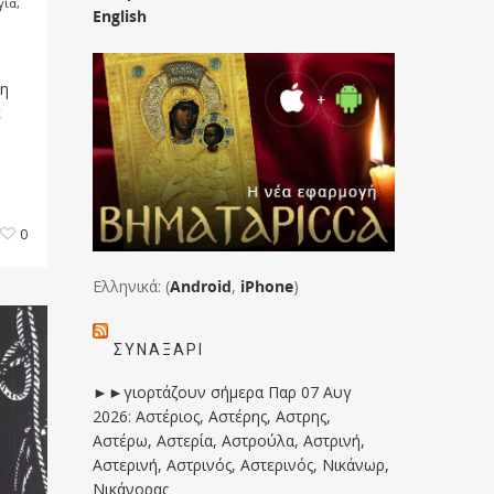
γία,
English
 η
ε
0
Ελληνικά: (
Android
,
iPhone
)
ΣΥΝΑΞΆΡΙ
►►γιορτάζουν σήμερα Παρ 07 Αυγ
2026: Αστέριος, Αστέρης, Αστρης,
Αστέρω, Αστερία, Αστρούλα, Αστρινή,
Αστερινή, Αστρινός, Αστερινός, Νικάνωρ,
Νικάνορας