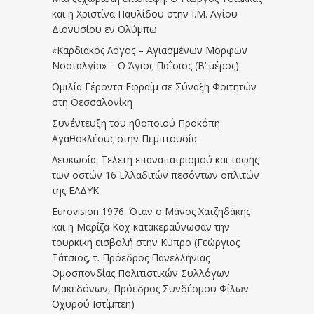
και η Χριστίνα Παυλίδου στην Ι.Μ. Αγίου
Διονυσίου εν Ολύμπω
«Καρδιακός Λόγος – Αγιασμένων Μορφών
Νοσταλγία» – Ο Άγιος Παΐσιος (Β’ μέρος)
Ομιλία Γέροντα Εφραίμ σε Σύναξη Φοιτητών
στη Θεσσαλονίκη
Συνέντευξη του ηθοποιού Προκόπη
Αγαθοκλέους στην Πεμπτουσία
Λευκωσία: Τελετή επαναπατρισμού και ταφής
των οστών 16 Ελλαδιτών πεσόντων οπλιτών
της ΕΛΔΥΚ
Eurovision 1976. Όταν ο Μάνος Χατζηδάκης
και η Μαρίζα Κοχ κατακεραύνωσαν την
τουρκική εισβολή στην Κύπρο (Γεώργιος
Τάτσιος, τ. Πρόεδρος Πανελλήνιας
Ομοσπονδίας Πολιτιστικών Συλλόγων
Μακεδόνων, Πρόεδρος Συνδέσμου Φίλων
Οχυρού Ιστίμπεη)