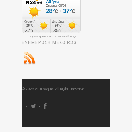
πρόγνωση καιρού από το weather.gr
ΕΝΗΜΈΡΩΣΉ ΜΕΣΩ RSS
© 2026 Διακόνημα. All Rights Reserved.