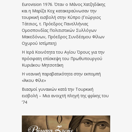
Eurovision 1976. Όταν ο Μάνος Χατζηδάκης
και η Μαρίζα Κοχ κατακεραύνωσαν την
τουρκική εισβολή στην Κύπρο (Γεώργιος
Τάτσιος, τ. Πρόεδρος Πανελλήνιας
Ομοσπονδίας Πολιτιστικών Συλλόγων
Μακεδόνων, Πρόεδρος Συνδέσμου Φίλων
Οχυρού Ιστίμπεη)
Η Ιερά Κοινότητα του Αγίου Όρους για την
πρόσφατη επίσκεψη του Πρωθυπουργού
Κυριάκου Μητσοτάκη
Η νεανική παραβατικότητα στην εκπομπή
«Άκου Φίλε»
Βιασμοί γυναικών κατά την Τουρκική
εισβολή – Μια ανοιχτή πληγή της φρίκης του
’74