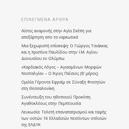
ΕΠΙΛΕΓΜΈΝΑ ΆΡΘΡΑ
Λίστες αναμονής στην Αγία Σκέπη για
απεξάρτηση απο τα ναρκωτικά
Μια ξεχωριστή επίσκεψη: Ο Γιώργος Τσιάκκας
και η Χριστίνα Παυλίδου στην Ι.Μ. Αγίου
Διονυσίου εν Ολύμπω
«Καρδιακός Λόγος – Αγιασμένων Μορφών
Νοσταλγία» – Ο Άγιος Παΐσιος (Β’ μέρος)
Ομιλία Γέροντα Εφραίμ σε Σύναξη Φοιτητών
στη Θεσσαλονίκη
Συνέντευξη του ηθοποιού Προκόπη
Αγαθοκλέους στην Πεμπτουσία
Λευκωσία: Τελετή επαναπατρισμού και ταφής
των οστών 16 Ελλαδιτών πεσόντων οπλιτών
της ΕΛΔΥΚ