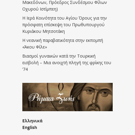
Μακεδόνων, Πρόεδρος Συνδέσμου Φίλων
Οχυρού Ιστίμπεη)
Η Ιερά Κοινότητα του Αγίου Όρους για την
πρόσφατη επίσκεψη του Πρωθυπουργού
Κυριάκου Μητσοτάκη
Η νεανική παραβατικότητα στην εκπομπή
«Άκου Φίλε»
Βιασμοί γυναικών κατά την Τουρκική
εισβολή – Μια ανοιχτή πληγή της φρίκης του
’74
Ελληνικά
English