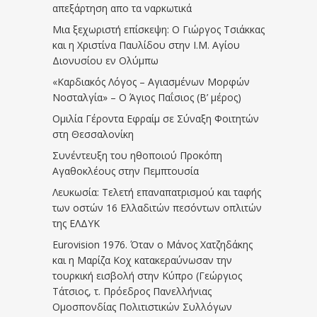
απεξάρτηση απο τα ναρκωτικά
Μια ξεχωριστή επίσκεψη: Ο Γιώργος Τσιάκκας
και η Χριστίνα Παυλίδου στην Ι.Μ. Αγίου
Διονυσίου εν Ολύμπω
«Καρδιακός Λόγος – Αγιασμένων Μορφών
Νοσταλγία» – Ο Άγιος Παΐσιος (Β’ μέρος)
Ομιλία Γέροντα Εφραίμ σε Σύναξη Φοιτητών
στη Θεσσαλονίκη
Συνέντευξη του ηθοποιού Προκόπη
Αγαθοκλέους στην Πεμπτουσία
Λευκωσία: Τελετή επαναπατρισμού και ταφής
των οστών 16 Ελλαδιτών πεσόντων οπλιτών
της ΕΛΔΥΚ
Eurovision 1976. Όταν ο Μάνος Χατζηδάκης
και η Μαρίζα Κοχ κατακεραύνωσαν την
τουρκική εισβολή στην Κύπρο (Γεώργιος
Τάτσιος, τ. Πρόεδρος Πανελλήνιας
Ομοσπονδίας Πολιτιστικών Συλλόγων