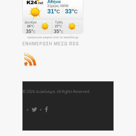
πρόγνωση καιρού από το weather.gr
ΕΝΗΜΈΡΩΣΉ ΜΕΣΩ RSS
© 2026 Διακόνημα. All Rights Reserved.