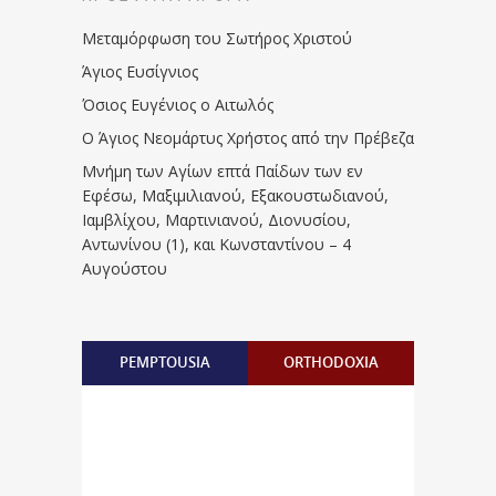
Μεταμόρφωση του Σωτήρος Χριστού
Άγιος Ευσίγνιος
Όσιος Ευγένιος ο Αιτωλός
Ο Άγιος Νεομάρτυς Χρήστος από την Πρέβεζα
Μνήμη των Aγίων επτά Παίδων των εν
Eφέσω, Mαξιμιλιανού, Eξακουστωδιανού,
Iαμβλίχου, Mαρτινιανού, Διονυσίου,
Aντωνίνου (1), και Kωνσταντίνου – 4
Αυγούστου
PEMPTOUSIA
ORTHODOXIA