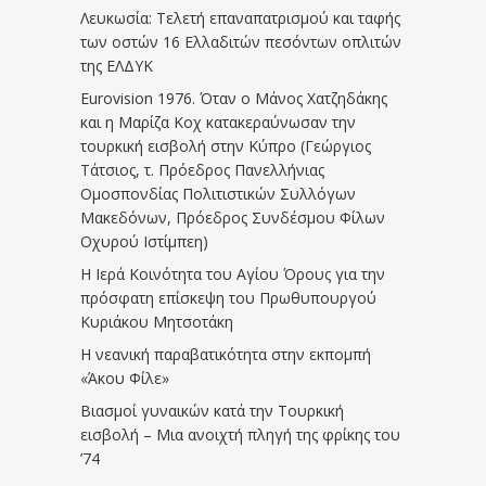
Λευκωσία: Τελετή επαναπατρισμού και ταφής
των οστών 16 Ελλαδιτών πεσόντων οπλιτών
της ΕΛΔΥΚ
Eurovision 1976. Όταν ο Μάνος Χατζηδάκης
και η Μαρίζα Κοχ κατακεραύνωσαν την
τουρκική εισβολή στην Κύπρο (Γεώργιος
Τάτσιος, τ. Πρόεδρος Πανελλήνιας
Ομοσπονδίας Πολιτιστικών Συλλόγων
Μακεδόνων, Πρόεδρος Συνδέσμου Φίλων
Οχυρού Ιστίμπεη)
Η Ιερά Κοινότητα του Αγίου Όρους για την
πρόσφατη επίσκεψη του Πρωθυπουργού
Κυριάκου Μητσοτάκη
Η νεανική παραβατικότητα στην εκπομπή
«Άκου Φίλε»
Βιασμοί γυναικών κατά την Τουρκική
εισβολή – Μια ανοιχτή πληγή της φρίκης του
’74