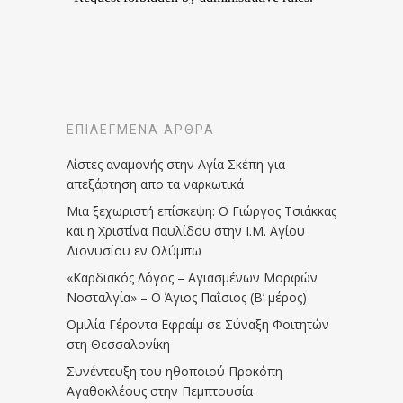
ΕΠΙΛΕΓΜΈΝΑ ΆΡΘΡΑ
Λίστες αναμονής στην Αγία Σκέπη για
απεξάρτηση απο τα ναρκωτικά
Μια ξεχωριστή επίσκεψη: Ο Γιώργος Τσιάκκας
και η Χριστίνα Παυλίδου στην Ι.Μ. Αγίου
Διονυσίου εν Ολύμπω
«Καρδιακός Λόγος – Αγιασμένων Μορφών
Νοσταλγία» – Ο Άγιος Παΐσιος (Β’ μέρος)
Ομιλία Γέροντα Εφραίμ σε Σύναξη Φοιτητών
στη Θεσσαλονίκη
Συνέντευξη του ηθοποιού Προκόπη
Αγαθοκλέους στην Πεμπτουσία