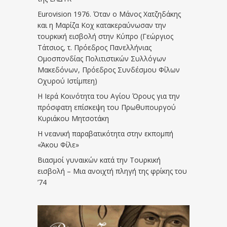
Eurovision 1976. Όταν ο Μάνος Χατζηδάκης
και η Μαρίζα Κοχ κατακεραύνωσαν την
τουρκική εισβολή στην Κύπρο (Γεώργιος
Τάτσιος, τ. Πρόεδρος Πανελλήνιας
Ομοσπονδίας Πολιτιστικών Συλλόγων
Μακεδόνων, Πρόεδρος Συνδέσμου Φίλων
Οχυρού Ιστίμπεη)
Η Ιερά Κοινότητα του Αγίου Όρους για την
πρόσφατη επίσκεψη του Πρωθυπουργού
Κυριάκου Μητσοτάκη
Η νεανική παραβατικότητα στην εκπομπή
«Άκου Φίλε»
Βιασμοί γυναικών κατά την Τουρκική
εισβολή – Μια ανοιχτή πληγή της φρίκης του
’74