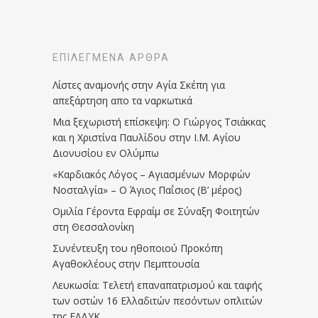
ΕΠΙΛΕΓΜΈΝΑ ΆΡΘΡΑ
Λίστες αναμονής στην Αγία Σκέπη για
απεξάρτηση απο τα ναρκωτικά
Μια ξεχωριστή επίσκεψη: Ο Γιώργος Τσιάκκας
και η Χριστίνα Παυλίδου στην Ι.Μ. Αγίου
Διονυσίου εν Ολύμπω
«Καρδιακός Λόγος – Αγιασμένων Μορφών
Νοσταλγία» – Ο Άγιος Παΐσιος (Β’ μέρος)
Ομιλία Γέροντα Εφραίμ σε Σύναξη Φοιτητών
στη Θεσσαλονίκη
Συνέντευξη του ηθοποιού Προκόπη
Αγαθοκλέους στην Πεμπτουσία
Λευκωσία: Τελετή επαναπατρισμού και ταφής
των οστών 16 Ελλαδιτών πεσόντων οπλιτών
της ΕΛΔΥΚ