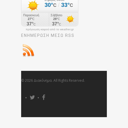
πρόγνωση καιρού από το weather.gr
ΕΝΗΜΈΡΩΣΉ ΜΕΣΩ RSS
© 2026 Διακόνημα. All Rights Reserved.