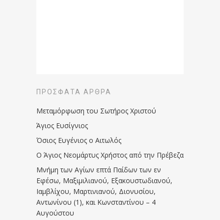
ΠΡΌΣΦΑΤΑ ΆΡΘΡΑ
Μεταμόρφωση του Σωτήρος Χριστού
Άγιος Ευσίγνιος
Όσιος Ευγένιος ο Αιτωλός
Ο Άγιος Νεομάρτυς Χρήστος από την Πρέβεζα
Μνήμη των Aγίων επτά Παίδων των εν
Eφέσω, Mαξιμιλιανού, Eξακουστωδιανού,
Iαμβλίχου, Mαρτινιανού, Διονυσίου,
Aντωνίνου (1), και Kωνσταντίνου – 4
Αυγούστου