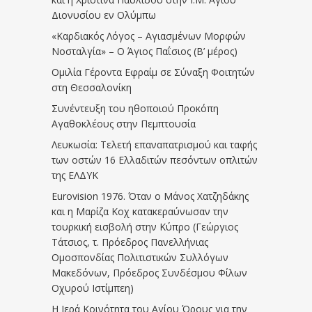
Διονυσίου εν Ολύμπω
«Καρδιακός Λόγος – Αγιασμένων Μορφών
Νοσταλγία» – Ο Άγιος Παΐσιος (Β’ μέρος)
Ομιλία Γέροντα Εφραίμ σε Σύναξη Φοιτητών
στη Θεσσαλονίκη
Συνέντευξη του ηθοποιού Προκόπη
Αγαθοκλέους στην Πεμπτουσία
Λευκωσία: Τελετή επαναπατρισμού και ταφής
των οστών 16 Ελλαδιτών πεσόντων οπλιτών
της ΕΛΔΥΚ
Eurovision 1976. Όταν ο Μάνος Χατζηδάκης
και η Μαρίζα Κοχ κατακεραύνωσαν την
τουρκική εισβολή στην Κύπρο (Γεώργιος
Τάτσιος, τ. Πρόεδρος Πανελλήνιας
Ομοσπονδίας Πολιτιστικών Συλλόγων
Μακεδόνων, Πρόεδρος Συνδέσμου Φίλων
Οχυρού Ιστίμπεη)
Η Ιερά Κοινότητα του Αγίου Όρους για την