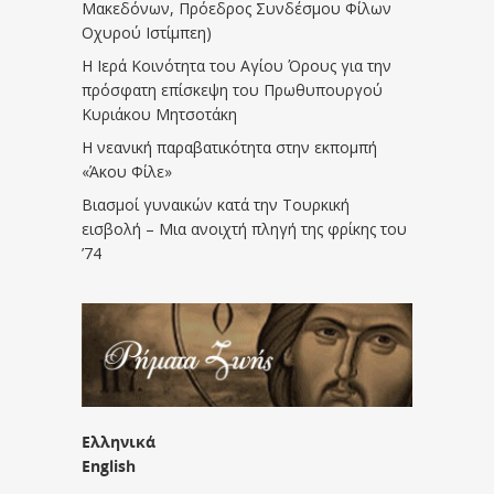
Μακεδόνων, Πρόεδρος Συνδέσμου Φίλων
Οχυρού Ιστίμπεη)
Η Ιερά Κοινότητα του Αγίου Όρους για την
πρόσφατη επίσκεψη του Πρωθυπουργού
Κυριάκου Μητσοτάκη
Η νεανική παραβατικότητα στην εκπομπή
«Άκου Φίλε»
Βιασμοί γυναικών κατά την Τουρκική
εισβολή – Μια ανοιχτή πληγή της φρίκης του
’74
Ελληνικά
English