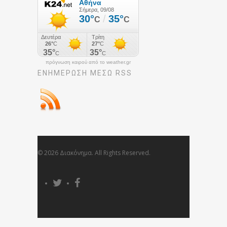
πρόγνωση καιρού από το weather.gr
ΕΝΗΜΈΡΩΣΉ ΜΕΣΩ RSS
© 2026 Διακόνημα. All Rights Reserved.