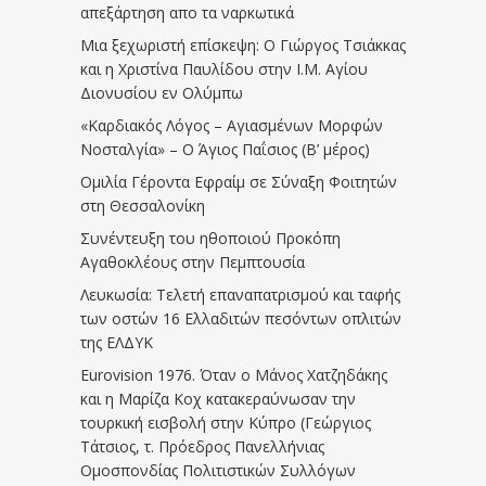
απεξάρτηση απο τα ναρκωτικά
Μια ξεχωριστή επίσκεψη: Ο Γιώργος Τσιάκκας
και η Χριστίνα Παυλίδου στην Ι.Μ. Αγίου
Διονυσίου εν Ολύμπω
«Καρδιακός Λόγος – Αγιασμένων Μορφών
Νοσταλγία» – Ο Άγιος Παΐσιος (Β’ μέρος)
Ομιλία Γέροντα Εφραίμ σε Σύναξη Φοιτητών
στη Θεσσαλονίκη
Συνέντευξη του ηθοποιού Προκόπη
Αγαθοκλέους στην Πεμπτουσία
Λευκωσία: Τελετή επαναπατρισμού και ταφής
των οστών 16 Ελλαδιτών πεσόντων οπλιτών
της ΕΛΔΥΚ
Eurovision 1976. Όταν ο Μάνος Χατζηδάκης
και η Μαρίζα Κοχ κατακεραύνωσαν την
τουρκική εισβολή στην Κύπρο (Γεώργιος
Τάτσιος, τ. Πρόεδρος Πανελλήνιας
Ομοσπονδίας Πολιτιστικών Συλλόγων