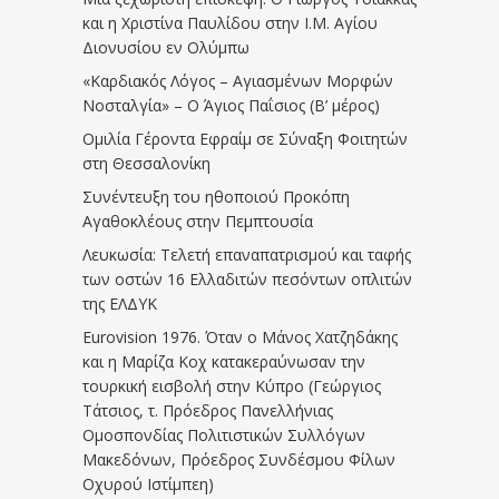
και η Χριστίνα Παυλίδου στην Ι.Μ. Αγίου
Διονυσίου εν Ολύμπω
«Καρδιακός Λόγος – Αγιασμένων Μορφών
Νοσταλγία» – Ο Άγιος Παΐσιος (Β’ μέρος)
Ομιλία Γέροντα Εφραίμ σε Σύναξη Φοιτητών
στη Θεσσαλονίκη
Συνέντευξη του ηθοποιού Προκόπη
Αγαθοκλέους στην Πεμπτουσία
Λευκωσία: Τελετή επαναπατρισμού και ταφής
των οστών 16 Ελλαδιτών πεσόντων οπλιτών
της ΕΛΔΥΚ
Eurovision 1976. Όταν ο Μάνος Χατζηδάκης
και η Μαρίζα Κοχ κατακεραύνωσαν την
τουρκική εισβολή στην Κύπρο (Γεώργιος
Τάτσιος, τ. Πρόεδρος Πανελλήνιας
Ομοσπονδίας Πολιτιστικών Συλλόγων
Μακεδόνων, Πρόεδρος Συνδέσμου Φίλων
Οχυρού Ιστίμπεη)