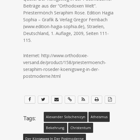
Beiträge aus der “Orthodoxen Welt”.
Priestermönch Seraphim Rose. Edition Hagia
Sophia – Grafik & Verlag Gregor Fernbach
(www.edition-hagia-sophia.de), Straelen,
Deutschland, 1. Auflage, 2009, Seiten 111-
115.
Internet: http://www.orthodoxie-
versand.de/product/158/priestermoench-
seraphim-roseder-koenigsweg-in-der-
postmoderne.html
Alexander Solschenizyn
Atheismus
Tags:
Bekehrung.
Christentum
Der Königsweg In Der Postmoderne