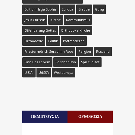
Edition Hagia Sophia
Europa
Glaube
Gulag
Jesus Christus
Kirche
Kommunismus
Offenbarung Gottes
Orthodoxe Kirche
Orthodoxie
Politik
Postmoderne
Priestermönch Seraphim Rose
Religion
Russland
Sinn Des Lebens
Solschenizyn
Spiritualität
U.S.A.
UdSSR
Westeuropa
ΠΕΜΠΤΟΥΣΙΑ
ΟΡΘΟΔΟΞΙΑ