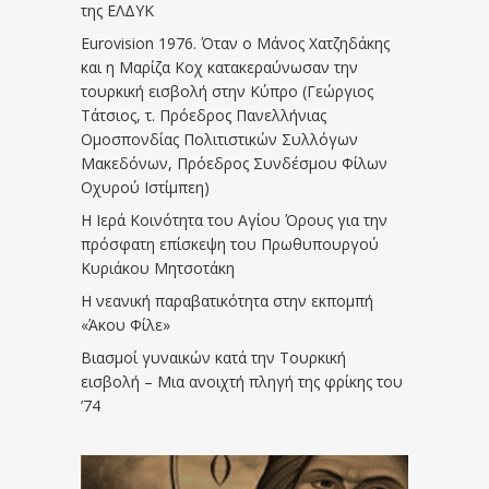
της ΕΛΔΥΚ
Eurovision 1976. Όταν ο Μάνος Χατζηδάκης
και η Μαρίζα Κοχ κατακεραύνωσαν την
τουρκική εισβολή στην Κύπρο (Γεώργιος
Τάτσιος, τ. Πρόεδρος Πανελλήνιας
Ομοσπονδίας Πολιτιστικών Συλλόγων
Μακεδόνων, Πρόεδρος Συνδέσμου Φίλων
Οχυρού Ιστίμπεη)
Η Ιερά Κοινότητα του Αγίου Όρους για την
πρόσφατη επίσκεψη του Πρωθυπουργού
Κυριάκου Μητσοτάκη
Η νεανική παραβατικότητα στην εκπομπή
«Άκου Φίλε»
Βιασμοί γυναικών κατά την Τουρκική
εισβολή – Μια ανοιχτή πληγή της φρίκης του
’74