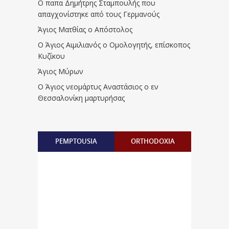
Ο παπα Δημήτρης Σταμπουλής που
απαγχονίστηκε από τους Γερμανούς
Άγιος Ματθίας ο Απόστολος
Ο Άγιος Αιμιλιανός ο Ομολογητής, επίσκοπος
Κυζίκου
Άγιος Μύρων
Ο Άγιος νεομάρτυς Αναστάσιος ο εν
Θεσσαλονίκη μαρτυρήσας
PEMPTOUSIA
ORTHODOXIA