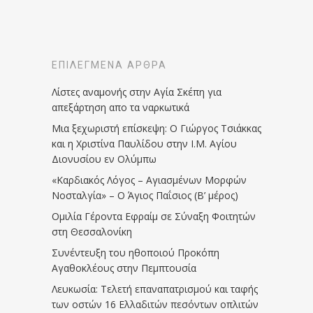
ΕΠΙΛΕΓΜΈΝΑ ΆΡΘΡΑ
Λίστες αναμονής στην Αγία Σκέπη για
απεξάρτηση απο τα ναρκωτικά
Μια ξεχωριστή επίσκεψη: Ο Γιώργος Τσιάκκας
και η Χριστίνα Παυλίδου στην Ι.Μ. Αγίου
Διονυσίου εν Ολύμπω
«Καρδιακός Λόγος – Αγιασμένων Μορφών
Νοσταλγία» – Ο Άγιος Παΐσιος (Β’ μέρος)
Ομιλία Γέροντα Εφραίμ σε Σύναξη Φοιτητών
στη Θεσσαλονίκη
Συνέντευξη του ηθοποιού Προκόπη
Αγαθοκλέους στην Πεμπτουσία
Λευκωσία: Τελετή επαναπατρισμού και ταφής
των οστών 16 Ελλαδιτών πεσόντων οπλιτών