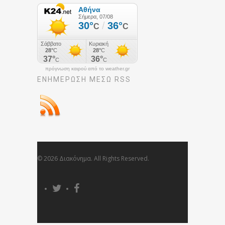
πρόγνωση καιρού από το weather.gr
ΕΝΗΜΈΡΩΣΉ ΜΕΣΩ RSS
© 2026 Διακόνημα. All Rights Reserved.