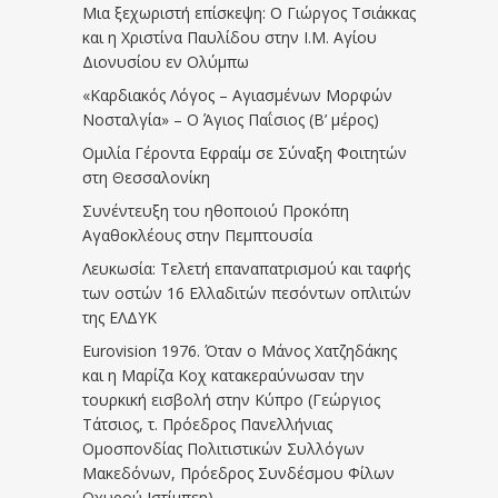
Μια ξεχωριστή επίσκεψη: Ο Γιώργος Τσιάκκας
και η Χριστίνα Παυλίδου στην Ι.Μ. Αγίου
Διονυσίου εν Ολύμπω
«Καρδιακός Λόγος – Αγιασμένων Μορφών
Νοσταλγία» – Ο Άγιος Παΐσιος (Β’ μέρος)
Ομιλία Γέροντα Εφραίμ σε Σύναξη Φοιτητών
στη Θεσσαλονίκη
Συνέντευξη του ηθοποιού Προκόπη
Αγαθοκλέους στην Πεμπτουσία
Λευκωσία: Τελετή επαναπατρισμού και ταφής
των οστών 16 Ελλαδιτών πεσόντων οπλιτών
της ΕΛΔΥΚ
Eurovision 1976. Όταν ο Μάνος Χατζηδάκης
και η Μαρίζα Κοχ κατακεραύνωσαν την
τουρκική εισβολή στην Κύπρο (Γεώργιος
Τάτσιος, τ. Πρόεδρος Πανελλήνιας
Ομοσπονδίας Πολιτιστικών Συλλόγων
Μακεδόνων, Πρόεδρος Συνδέσμου Φίλων
Οχυρού Ιστίμπεη)