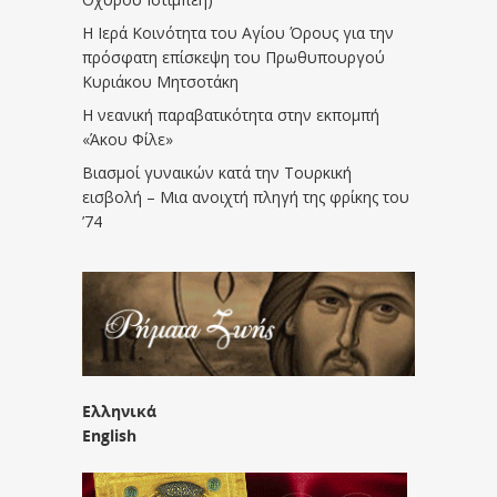
Η Ιερά Κοινότητα του Αγίου Όρους για την
πρόσφατη επίσκεψη του Πρωθυπουργού
Κυριάκου Μητσοτάκη
Η νεανική παραβατικότητα στην εκπομπή
«Άκου Φίλε»
Βιασμοί γυναικών κατά την Τουρκική
εισβολή – Μια ανοιχτή πληγή της φρίκης του
’74
Ελληνικά
English