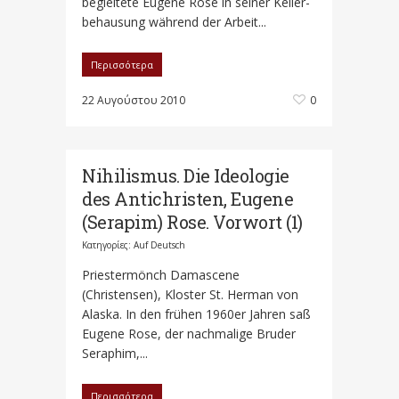
begleitete Eugene Rose in seiner Keller-
behausung während der Arbeit...
Περισσότερα
22 Αυγούστου 2010
0
Nihilismus. Die Ideologie
des Antichristen, Eugene
(Serapim) Rose. Vorwort (1)
Κατηγορίες:
Auf Deutsch
Priestermönch Damascene
(Christensen), Kloster St. Herman von
Alaska. In den frühen 1960er Jahren saß
Eugene Rose, der nachmalige Bruder
Seraphim,...
Περισσότερα