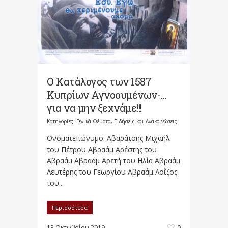
O Κατάλογος των 1587
Κυπρίων Αγνοουμένων-…
για να μην ξεχνάμε!!!
Κατηγορίες:
Γενικά Θέματα
,
Ειδήσεις και Ανακοινώσεις
Ονοματεπώνυμο: Αβαράτσης Μιχαήλ
του Πέτρου Αβραάμ Αρέστης του
Αβραάμ Αβραάμ Αρετή του Ηλία Αβραάμ
Λευτέρης του Γεωργίου Αβραάμ Λοΐζος
του...
Περισσότερα
13 Οκτωβρίου 2019
0