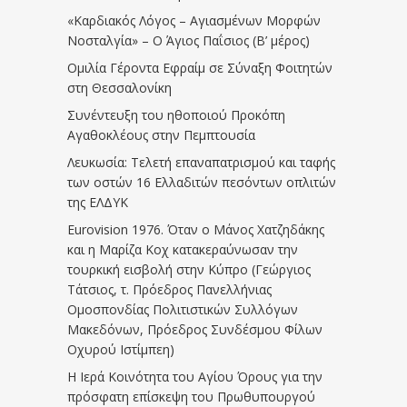
«Καρδιακός Λόγος – Αγιασμένων Μορφών
Νοσταλγία» – Ο Άγιος Παΐσιος (Β’ μέρος)
Ομιλία Γέροντα Εφραίμ σε Σύναξη Φοιτητών
στη Θεσσαλονίκη
Συνέντευξη του ηθοποιού Προκόπη
Αγαθοκλέους στην Πεμπτουσία
Λευκωσία: Τελετή επαναπατρισμού και ταφής
των οστών 16 Ελλαδιτών πεσόντων οπλιτών
της ΕΛΔΥΚ
Eurovision 1976. Όταν ο Μάνος Χατζηδάκης
και η Μαρίζα Κοχ κατακεραύνωσαν την
τουρκική εισβολή στην Κύπρο (Γεώργιος
Τάτσιος, τ. Πρόεδρος Πανελλήνιας
Ομοσπονδίας Πολιτιστικών Συλλόγων
Μακεδόνων, Πρόεδρος Συνδέσμου Φίλων
Οχυρού Ιστίμπεη)
Η Ιερά Κοινότητα του Αγίου Όρους για την
πρόσφατη επίσκεψη του Πρωθυπουργού