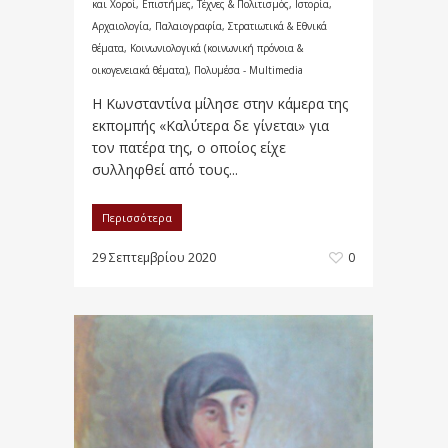
και Χοροί
,
Επιστήμες, Τέχνες & Πολιτισμός
,
Ιστορία,
Αρχαιολογία, Παλαιογραφία, Στρατιωτικά & Εθνικά
θέματα
,
Κοινωνιολογικά (κοινωνική πρόνοια &
οικογενειακά θέματα)
,
Πολυμέσα - Multimedia
Η Κωνσταντίνα μίλησε στην κάμερα της
εκπομπής «Καλύτερα δε γίνεται» για
τον πατέρα της, ο οποίος είχε
συλληφθεί από τους...
Περισσότερα
29 Σεπτεμβρίου 2020
0