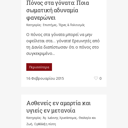
Πόνος στα γόνατα: Ποια
σωματική αδυναμία
φανερώνει
Κατηγορίες:
Επιστήμες, Τέχνες & Πολιτισμός
Ο πόνος στα γόνατα μπορεί να μην
οφείλεται στα… γόνατα! Ερευνητές από
τη Δανία διαπίστωσαν ότι ο πόνος στο
συγκεκριμένο...
Περισσότερα
16 Φεβρουαρίου 2015
0
Ασθενείς εν αμαρτία και
υγιείς εν μετανοία
Κατηγορίες:
Άγ. Ιωάννης Χρυσόστομος
,
Θεολογία και
Ζωή
,
Ορθόδοξη πίστη