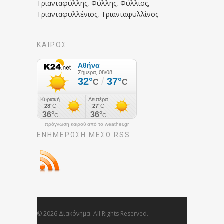
Τριανταφύλλης, Φύλλης, Φύλλιος,
Τριανταφυλλένιος, Τριανταφυλλίνος
ΚΑΙΡΟΣ
πρόγνωση καιρού από το weather.gr
ΕΝΗΜΈΡΩΣΉ ΜΕΣΩ RSS
© 2026 Διακόνημα. All Rights Reserved.