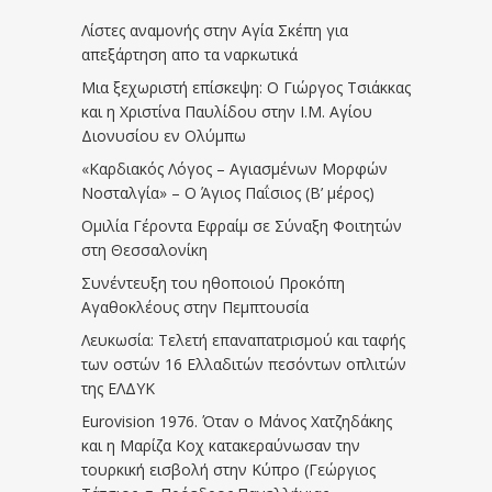
Λίστες αναμονής στην Αγία Σκέπη για
απεξάρτηση απο τα ναρκωτικά
Μια ξεχωριστή επίσκεψη: Ο Γιώργος Τσιάκκας
και η Χριστίνα Παυλίδου στην Ι.Μ. Αγίου
Διονυσίου εν Ολύμπω
«Καρδιακός Λόγος – Αγιασμένων Μορφών
Νοσταλγία» – Ο Άγιος Παΐσιος (Β’ μέρος)
Ομιλία Γέροντα Εφραίμ σε Σύναξη Φοιτητών
στη Θεσσαλονίκη
Συνέντευξη του ηθοποιού Προκόπη
Αγαθοκλέους στην Πεμπτουσία
Λευκωσία: Τελετή επαναπατρισμού και ταφής
των οστών 16 Ελλαδιτών πεσόντων οπλιτών
της ΕΛΔΥΚ
Eurovision 1976. Όταν ο Μάνος Χατζηδάκης
και η Μαρίζα Κοχ κατακεραύνωσαν την
τουρκική εισβολή στην Κύπρο (Γεώργιος