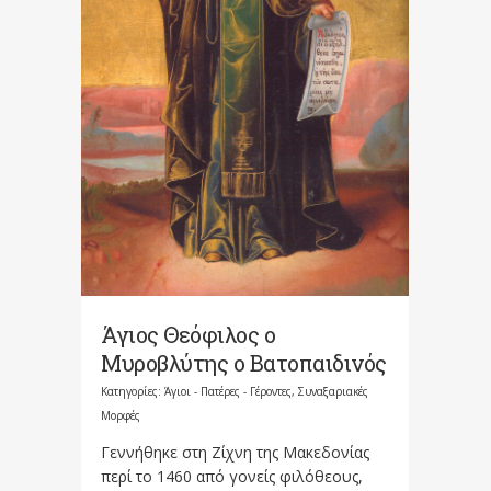
Άγιος Θεόφιλος ο
Μυροβλύτης ο Βατοπαιδινός
Κατηγορίες:
Άγιοι - Πατέρες - Γέροντες
,
Συναξαριακές
Μορφές
Γεννήθηκε στη Ζίχνη της Μακεδονίας
περί το 1460 από γονείς φιλόθεους,