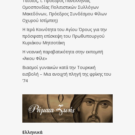
Τάτσιος, τ. Πρόεδρος Πανελλήνιας
Ομοσπονδίας Πολιτιστικών Συλλόγων
Μακεδόνων, Πρόεδρος Συνδέσμου Φίλων
Οχυρού Ιστίμπεη)
Η Ιερά Κοινότητα του Αγίου Όρους για την
πρόσφατη επίσκεψη του Πρωθυπουργού
Κυριάκου Μητσοτάκη
Η νεανική παραβατικότητα στην εκπομπή
«Άκου Φίλε»
Βιασμοί γυναικών κατά την Τουρκική
εισβολή – Μια ανοιχτή πληγή της φρίκης του
’74
Ελληνικά