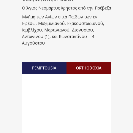
Ο Άγιος Νεομάρτυς Χρήστος από την Πρέβεζα
Μνήμη των Aγίων επτά Παίδων των εν
Eφέσω, Mαξιμιλιανού, Eξακουστωδιανού,
Iαμβλίχου, Mαρτινιανού, Διονυσίου,
Aντωνίνου (1), και Kωνσταντίνου – 4
Αυγούστου
PEMPTOUSIA
ORTHODOXIA