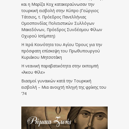
και η Μαρίζα Κοχ κατακεραύνωσαν την
τουρκική εισβολή στην Κύπρο (Γεώργιος
Τάτσιος, τ. Πρόεδρος Πανελλήνιας
Ομοσπονδίας Πολιτιστικών Συλλόγων
Μακεδόνων, Πρόεδρος Συνδέσμου Φίλων
Οχυρού Ιστίμπεη)
Η Ιερά Κοινότητα του Αγίου Όρους για την
πρόσφατη επίσκεψη του Πρωθυπουργού
Κυριάκου Μητσοτάκη
Η νεανική παραβατικότητα στην εκπομπή
«Άκου Φίλε»
Βιασμοί γυναικών κατά την Τουρκική
εισβολή – Μια ανοιχτή πληγή της φρίκης του
’74