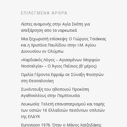
ΕΠΙΛΕΓΜΈΝΑ ΆΡΘΡΑ
Λίστες αναμονής στην Αγία Σκέπη για
απεξάρτηση απο τα ναρκωτικά
Μια ξεχωριστή επίσκεψη: Ο Γιώργος Τσιάκκας
και η Χριστίνα Παυλίδου στην Ι.Μ. Αγίου
Διονυσίου εν Ολύμπω
«Καρδιακός Λόγος – Αγιασμένων Μορφών
Νοσταλγία» – Ο Άγιος Παΐσιος (Β’ μέρος)
Ομιλία Γέροντα Εφραίμ σε Σύναξη Φοιτητών
στη Θεσσαλονίκη
Συνέντευξη του ηθοποιού Προκόπη
Αγαθοκλέους στην Πεμπτουσία
Λευκωσία: Τελετή επαναπατρισμού και ταφής
των οστών 16 Ελλαδιτών πεσόντων οπλιτών
της ΕΛΔΥΚ
Eurovision 1976. Όταν ο Μάνος Χατζηδάκης