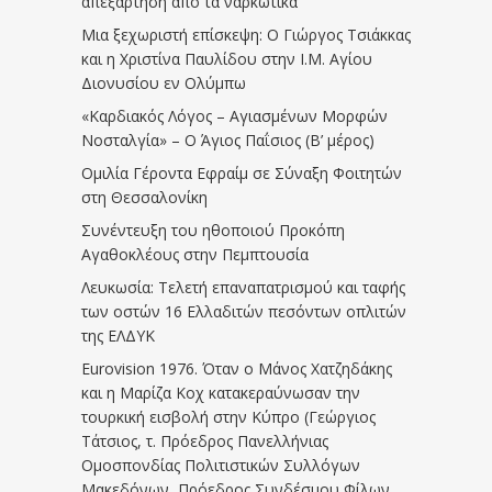
απεξάρτηση απο τα ναρκωτικά
Μια ξεχωριστή επίσκεψη: Ο Γιώργος Τσιάκκας
και η Χριστίνα Παυλίδου στην Ι.Μ. Αγίου
Διονυσίου εν Ολύμπω
«Καρδιακός Λόγος – Αγιασμένων Μορφών
Νοσταλγία» – Ο Άγιος Παΐσιος (Β’ μέρος)
Ομιλία Γέροντα Εφραίμ σε Σύναξη Φοιτητών
στη Θεσσαλονίκη
Συνέντευξη του ηθοποιού Προκόπη
Αγαθοκλέους στην Πεμπτουσία
Λευκωσία: Τελετή επαναπατρισμού και ταφής
των οστών 16 Ελλαδιτών πεσόντων οπλιτών
της ΕΛΔΥΚ
Eurovision 1976. Όταν ο Μάνος Χατζηδάκης
και η Μαρίζα Κοχ κατακεραύνωσαν την
τουρκική εισβολή στην Κύπρο (Γεώργιος
Τάτσιος, τ. Πρόεδρος Πανελλήνιας
Ομοσπονδίας Πολιτιστικών Συλλόγων
Μακεδόνων, Πρόεδρος Συνδέσμου Φίλων