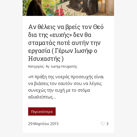
Αν θέλεις να βρείς τον Θεό
δια της «ευχής» δεν θα
σταματάς ποτέ αυτήν την
εργασία ( Γέρων Ιωσήφ ο
Ησυχαστής )
Κατηγορίες:
Άγ. Ιωσήφ Ησυχαστής
«Η πράξη της νοεράς προσευχής είναι
να βιάσεις τον εαυτόν σου να λέγεις
συνεχώς την ευχή με το στόμα
αδιαλείπτως....
Περισσότερα
29 Μαρτίου 2015
3