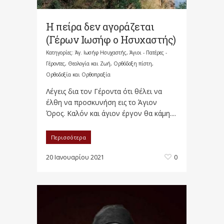
Η πείρα δεν αγοράζεται
(Γέρων Ιωσήφ ο Ησυχαστής)
Κατηγορίες:
Άγ. Ιωσήφ Ησυχαστής
,
Άγιοι - Πατέρες -
Γέροντες
,
Θεολογία και Ζωή
,
Ορθόδοξη πίστη
,
Ορθοδοξία και Ορθοπραξία
Λέγεις δια τον Γέροντα ότι θέλει να
έλθη να προσκυνήση εις το Άγιον
Όρος. Καλόν και άγιον έργον θα κάμη....
Περισσότερα
20 Ιανουαρίου 2021
0