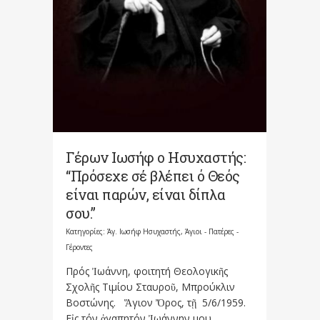
Γέρων Ιωσήφ ο Ησυχαστής:
“Πρόσεχε σέ βλέπει ό Θεός
είναι παρών, είναι δίπλα
σου.”
Κατηγορίες:
Άγ. Ιωσήφ Ησυχαστής
,
Άγιοι - Πατέρες -
Γέροντες
Πρός Ἰωάννη, φοιτητή Θεολογικῆς
Σχολῆς Τιμίου Σταυροῦ, Μπρούκλιν
Βοστώνης. Ἅγιον Ὄρος, τῇ 5/6/1959.
Εἰς τόν ἀγαπητόν Ἰωάννην μου