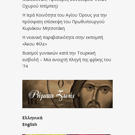
Οχυρού Ιστίμπεη)
Η Ιερά Κοινότητα του Αγίου Όρους για την
πρόσφατη επίσκεψη του Πρωθυπουργού
Κυριάκου Μητσοτάκη
Η νεανική παραβατικότητα στην εκπομπή
«Άκου Φίλε»
Βιασμοί γυναικών κατά την Τουρκική
εισβολή – Μια ανοιχτή πληγή της φρίκης του
’74
Ελληνικά
English