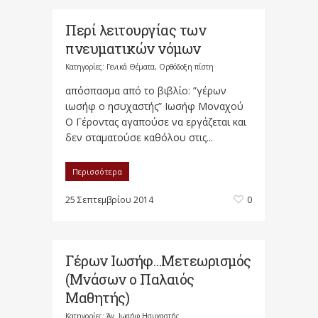
Περί λειτουργίας των
πνευματικών νόμων
Κατηγορίες:
Γενικά Θέματα
,
Ορθόδοξη πίστη
απόσπασμα από το βιβλίο: ”γέρων
ιωσήφ ο ησυχαστής” Ιωσήφ Μοναχού
Ο Γέροντας αγαπούσε να εργάζεται και
δεν σταματούσε καθόλου στις...
Περισσότερα
25 Σεπτεμβρίου 2014
0
Γέρων Ιωσήφ…Μετεωρισμός
(Μνάσων ο Παλαιός
Μαθητής)
Κατηγορίες:
Άγ. Ιωσήφ Ησυχαστής