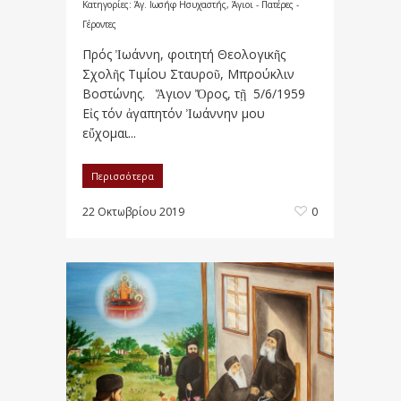
Κατηγορίες:
Άγ. Ιωσήφ Ησυχαστής
,
Άγιοι - Πατέρες -
Γέροντες
Πρός Ἰωάννη, φοιτητή Θεολογικῆς
Σχολῆς Τιμίου Σταυροῦ, Μπρούκλιν
Βοστώνης. Ἅγιον Ὄρος, τῇ 5/6/1959
Εἰς τόν ἀγαπητόν Ἰωάννην μου
εὔχομαι...
Περισσότερα
22 Οκτωβρίου 2019
0