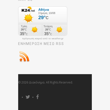
πρόγνωση καιρού από το weather.gr
ΕΝΗΜΈΡΩΣΉ ΜΕΣΩ RSS
© 2026 Διακόνημα. All Rights Reserved.