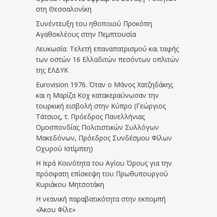
στη Θεσσαλονίκη
Συνέντευξη του ηθοποιού Προκόπη
Αγαθοκλέους στην Πεμπτουσία
Λευκωσία: Τελετή επαναπατρισμού και ταφής
των οστών 16 Ελλαδιτών πεσόντων οπλιτών
της ΕΛΔΥΚ
Eurovision 1976. Όταν ο Μάνος Χατζηδάκης
και η Μαρίζα Κοχ κατακεραύνωσαν την
τουρκική εισβολή στην Κύπρο (Γεώργιος
Τάτσιος, τ. Πρόεδρος Πανελλήνιας
Ομοσπονδίας Πολιτιστικών Συλλόγων
Μακεδόνων, Πρόεδρος Συνδέσμου Φίλων
Οχυρού Ιστίμπεη)
Η Ιερά Κοινότητα του Αγίου Όρους για την
πρόσφατη επίσκεψη του Πρωθυπουργού
Κυριάκου Μητσοτάκη
Η νεανική παραβατικότητα στην εκπομπή
«Άκου Φίλε»