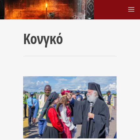
Κονγκό