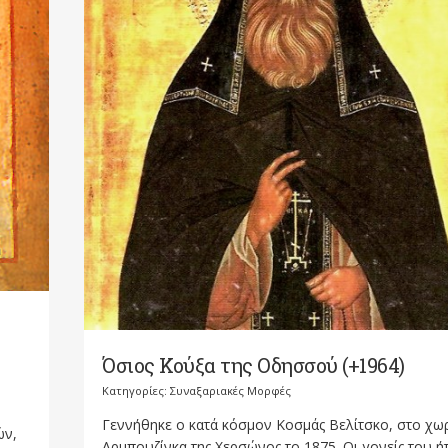
Όσιος Κούξα της Οδησσού (+1964)
Κατηγορίες:
Συναξαριακές Μορφές
Γεννήθηκε ο κατά κόσμον Κοσμάς Βελίτσκο, στο χω
ών,
Αρμπουζίνκα της Χερσώνος το 1875. Οι γονείς του ή