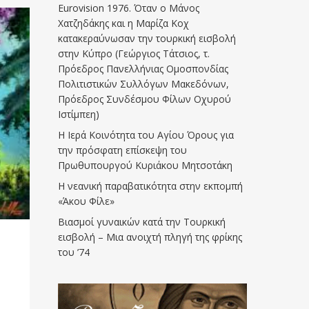
Eurovision 1976. Όταν ο Μάνος
Χατζηδάκης και η Μαρίζα Κοχ
κατακεραύνωσαν την τουρκική εισβολή
στην Κύπρο (Γεώργιος Τάτσιος, τ.
Πρόεδρος Πανελλήνιας Ομοσπονδίας
Πολιτιστικών Συλλόγων Μακεδόνων,
Πρόεδρος Συνδέσμου Φίλων Οχυρού
Ιστίμπεη)
Η Ιερά Κοινότητα του Αγίου Όρους για
την πρόσφατη επίσκεψη του
Πρωθυπουργού Κυριάκου Μητσοτάκη
Η νεανική παραβατικότητα στην εκπομπή
«Άκου Φίλε»
Βιασμοί γυναικών κατά την Τουρκική
εισβολή – Μια ανοιχτή πληγή της φρίκης
του ’74