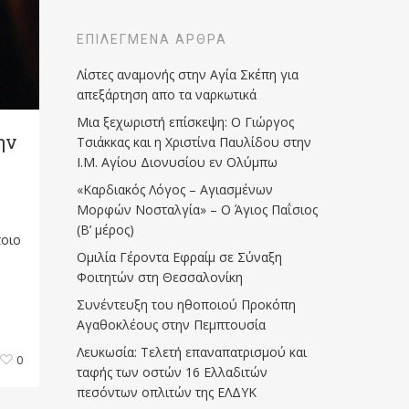
ΕΠΙΛΕΓΜΈΝΑ ΆΡΘΡΑ
Λίστες αναμονής στην Αγία Σκέπη για
απεξάρτηση απο τα ναρκωτικά
Μια ξεχωριστή επίσκεψη: Ο Γιώργος
ην
Τσιάκκας και η Χριστίνα Παυλίδου στην
Ι.Μ. Αγίου Διονυσίου εν Ολύμπω
«Καρδιακός Λόγος – Αγιασμένων
Μορφών Νοσταλγία» – Ο Άγιος Παΐσιος
(Β’ μέρος)
ποιο
Ομιλία Γέροντα Εφραίμ σε Σύναξη
Φοιτητών στη Θεσσαλονίκη
Συνέντευξη του ηθοποιού Προκόπη
Αγαθοκλέους στην Πεμπτουσία
Λευκωσία: Τελετή επαναπατρισμού και
0
ταφής των οστών 16 Ελλαδιτών
πεσόντων οπλιτών της ΕΛΔΥΚ