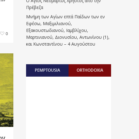
Ο Άγιος Νεομάρτυς Χρήστος από την
Πρέβεζα
Μνήμη των Aγίων επτά Παίδων των εν
Eφέσω, Mαξιμιλιανού,
Eξακουστωδιανού, Iαμβλίχου,
0
Mαρτινιανού, Διονυσίου, Aντωνίνου (1),
και Kωνσταντίνου – 4 Αυγούστου
PEMPTOUSIA
ORTHODOXIA
ην