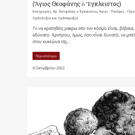
(Ἅγιος Θεοφάνης ὁ Ἔγκλειστος)
Κατηγορίες:
Άγ. Θεοφάνης ο Έγκλειστος
,
Άγιοι - Πατέρες - Γέρ
Ορθοδοξία και Ορθοπραξία
Τὸ νὰ κρατηθεῖς μακριὰ ἀπὸ τὸν κόσμο εἶναι, βέβαια,
ἀδύνατο. Ἀρνήσου, ὅμως, ὅσο εἶναι δυνατό, νὰ μπεῖ
στὸν κυκεώνα τῆς...
Περισσότερα
6 Οκτωβρίου 2022