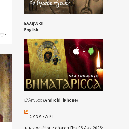
ὰ
Ελληνικά
English
1
Ελληνικά: (
Android
,
iPhone
)
ΣΥΝΑΞΆΡΙ
►►γιορτάζουν σήμερα Πεμ 06 Αυγ 2026: