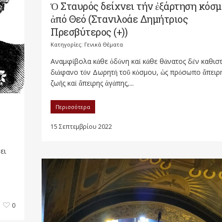
Ὁ Σταυρός δείχνει τήν ἐξάρτηση κόσ
ἀπό Θεό (Στανιλοάε Δημήτριος
Πρεσβύτερος (+))
Κατηγορίες:
Γενικά Θέματα
Αναμφίβολα κάθε ὀδύνη καί κάθε θάνατος δέν καθισ
διάφανο τόν Δωρητή τοῦ κόσμου, ὡς πρόσωπο ἄπειρ
ζωῆς καί ἄπειρης ἀγάπης,...
Περισσότερα
15 Σεπτεμβρίου 2022
ει
0