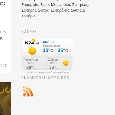
μου
Ευμορφία, Εμμυ, Μορφούλα, Σωτήριος,
Σωτήρης, Σώτος, Σωτηράκης, Σωτηρία,
Σωτήρω
τοῦν
ΚΑΙΡΟΣ
ης
0
πρόγνωση καιρού από το weather.gr
ΕΝΗΜΈΡΩΣΉ ΜΕΣΩ RSS