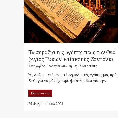
Τὰ σημάδια τῆς ἀγάπης πρὸς τὸν Θεό
(Ἅγιος Τύχων Ἐπίσκοπος Ζαντόνκ)
Κατηγορίες:
Θεολογία και Ζωή
,
Ορθόδοξη πίστη
Ἄς δοῦμε ποιά εἶναι τά σημάδια τῆς ἀγάπης μας πρό
Θεό, γιά νά μήν ἔχουμε ψεύτικη ἰδέα γιά τήν...
Περισσότερα
25 Φεβρουαρίου 2023