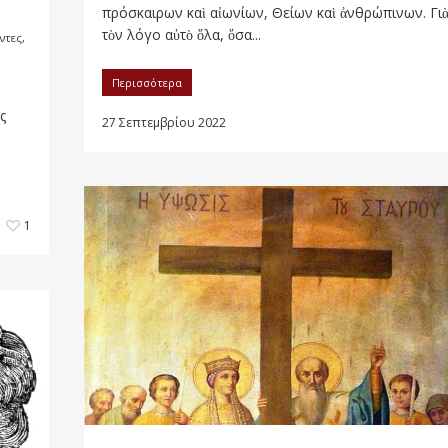
πρόσκαιρων καὶ αἰωνίων, Θείων καὶ ἀνθρώπινων. Γι
τὸν λόγο αὐτὸ ὅλα, ὅσα...
οντες
,
Περισσότερα
ς
27 Σεπτεμβρίου 2022
1