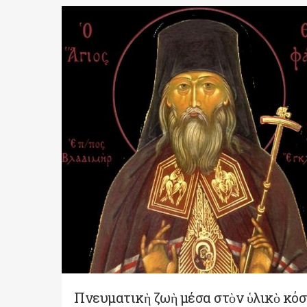
Πνευματικὴ ζωὴ μέσα στὸν ὑλικὸ κό