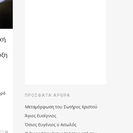
χή.
υξη
ορά
ΠΡΌΣΦΑΤΑ ΆΡΘΡΑ
Μεταμόρφωση του Σωτήρος Χριστού
Άγιος Ευσίγνιος
Όσιος Ευγένιος ο Αιτωλός
0