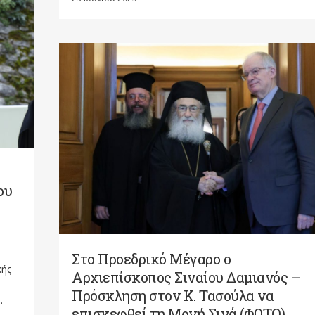
ου
Στο Προεδρικό Μέγαρο ο
κής
Αρχιεπίσκοπος Σιναίου Δαμιανός –
Πρόσκληση στον Κ. Τασούλα να
.
επισκεφθεί τη Μονή Σινά (ΦΩΤΟ)