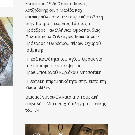
Eurovision 1976. Όταν ο Μάνος
Χατζηδάκης και η Μαρίζα Κοχ
κατακεραύνωσαν την τουρκική εισβολή
στην Κύπρο (Γεώργιος Τάτσιος, τ.
Πρόεδρος Πανελλήνιας Ομοσπονδίας
Πολιτιστικών Συλλόγων Μακεδόνων,
Πρόεδρος Συνδέσμου Φίλων Οχυρού
Ιστίμπεη)
Η Ιερά Κοινότητα του Αγίου Όρους για
την πρόσφατη επίσκεψη του
Πρωθυπουργού Κυριάκου Μητσοτάκη
Η νεανική παραβατικότητα στην εκπομπή
«Άκου Φίλε»
Βιασμοί γυναικών κατά την Τουρκική
εισβολή – Μια ανοιχτή πληγή της φρίκης
του ’74