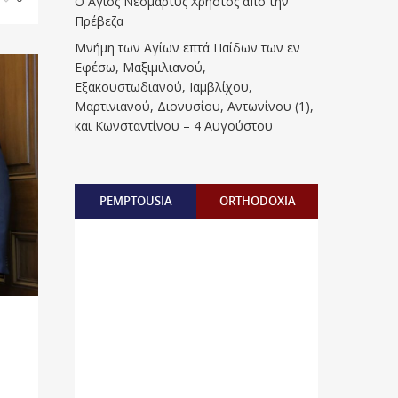
Ο Άγιος Νεομάρτυς Χρήστος από την
Πρέβεζα
Μνήμη των Aγίων επτά Παίδων των εν
Eφέσω, Mαξιμιλιανού,
Eξακουστωδιανού, Iαμβλίχου,
Mαρτινιανού, Διονυσίου, Aντωνίνου (1),
και Kωνσταντίνου – 4 Αυγούστου
PEMPTOUSIA
ORTHODOXIA