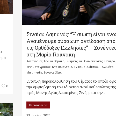
Σιναίου Δαμιανός: “Η σιωπή είναι ενο
Αναμένουμε σύσσωμη αντίδραση από
τις Ορθόδοξες Εκκλησίες” – Συνέντε
ου
στη Μαρία Γιαχνάκη
λημα
Κατηγορίες:
Γενικά Θέματα
,
Ειδήσεις και Ανακοινώσεις
,
Θέατρο,
Κινηματογράφος, Ντοκυμανταίρ, TV και Διαδίκτυο
,
Πολυμέσα -
Multimedia
,
Συνεντεύξεις
Εντατική παρακολούθηση του θέματος το οποίο αφ
0
την αμφισβήτηση του ιδιοκτησιακού καθεστώτος της
Ιεράς Μονής Αγίας Αικατερίνης Σινά, μετά την...
Περισσότερα
23 Ιουνίου 2025