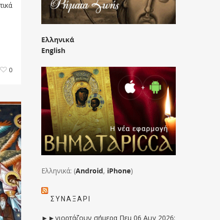
τικά
Ελληνικά
English
0
Ελληνικά: (
Android
,
iPhone
)
ΣΥΝΑΞΆΡΙ
►►γιορτάζουν σήμερα Πεμ 06 Αυγ 2026: