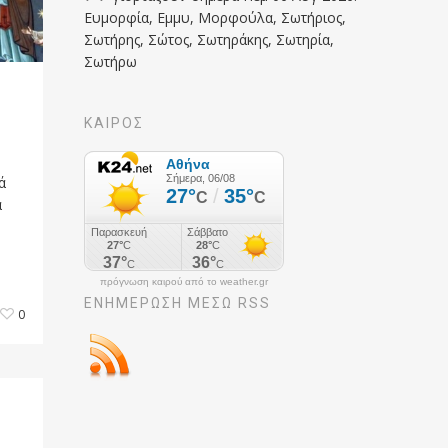
Ευμορφία, Εμμυ, Μορφούλα, Σωτήριος,
Σωτήρης, Σώτος, Σωτηράκης, Σωτηρία,
Σωτήρω
ΚΑΙΡΟΣ
ά
α
πρόγνωση καιρού από το weather.gr
ΕΝΗΜΈΡΩΣΉ ΜΕΣΩ RSS
0