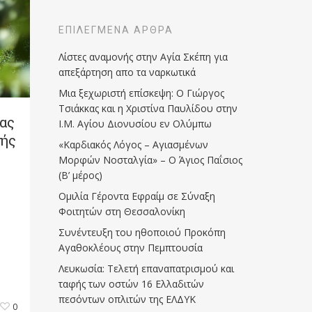
ΕΠΙΛΕΓΜΈΝΑ ΆΡΘΡΑ
Λίστες αναμονής στην Αγία Σκέπη για
απεξάρτηση απο τα ναρκωτικά
Μια ξεχωριστή επίσκεψη: Ο Γιώργος
Τσιάκκας και η Χριστίνα Παυλίδου στην
δας
Ι.Μ. Αγίου Διονυσίου εν Ολύμπω
νής
«Καρδιακός Λόγος – Αγιασμένων
Μορφών Νοσταλγία» – Ο Άγιος Παΐσιος
(Β’ μέρος)
Ομιλία Γέροντα Εφραίμ σε Σύναξη
Φοιτητών στη Θεσσαλονίκη
Συνέντευξη του ηθοποιού Προκόπη
Αγαθοκλέους στην Πεμπτουσία
Λευκωσία: Τελετή επαναπατρισμού και
ταφής των οστών 16 Ελλαδιτών
πεσόντων οπλιτών της ΕΛΔΥΚ
0