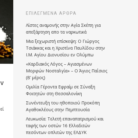
ΕΠΙΛΕΓΜΈΝΑ ΆΡΘΡΑ
Λίστες αναμονής στην Αγία Σκέπη για
απεξάρτηση απο τα ναρκωτικά
Μια ξεχωριστή επίσκεψη: Ο Γιώργος
Τσιάκκας και η Χριστίνα Παυλίδου στην
Ι.Μ. Αγίου Διονυσίου εν Ολύμπω
«Καρδιακός Λόγος – Αγιασμένων
Μορφών Νοσταλγία» – Ο Άγιος Παΐσιος
(Β’ μέρος)
ον
Ομιλία Γέροντα Εφραίμ σε Σύναξη
Φοιτητών στη Θεσσαλονίκη
Συνέντευξη του ηθοποιού Προκόπη
εί
Αγαθοκλέους στην Πεμπτουσία
Λευκωσία: Τελετή επαναπατρισμού και
ταφής των οστών 16 Ελλαδιτών
πεσόντων οπλιτών της ΕΛΔΥΚ