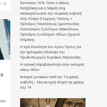
Eurovision 1976. Όταν ο Μάνος
0
Χατζηδάκης και η Μαρίζα Κοχ
κατακεραύνωσαν την τουρκική εισβολή
στην Κύπρο (Γεώργιος Τάτσιος, τ.
Πρόεδρος Πανελλήνιας Ομοσπονδίας
Πολιτιστικών Συλλόγων Μακεδόνων,
Πρόεδρος Συνδέσμου Φίλων Οχυρού
Ιστίμπεη)
Η Ιερά Κοινότητα του Αγίου Όρους για
την πρόσφατη επίσκεψη του
Πρωθυπουργού Κυριάκου Μητσοτάκη
Η νεανική παραβατικότητα στην εκπομπή
«Άκου Φίλε»
ία
Βιασμοί γυναικών κατά την Τουρκική
εισβολή – Μια ανοιχτή πληγή της φρίκης
του ’74
 τον