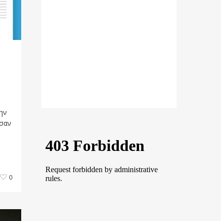
Η
ην
ωσαν
0