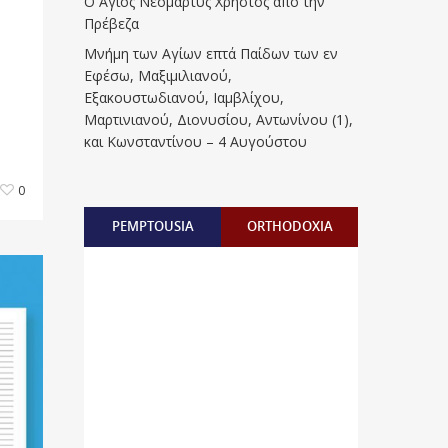
Ο Άγιος Νεομάρτυς Χρήστος από την
Πρέβεζα
Μνήμη των Aγίων επτά Παίδων των εν
Eφέσω, Mαξιμιλιανού,
Eξακουστωδιανού, Iαμβλίχου,
Mαρτινιανού, Διονυσίου, Aντωνίνου (1),
και Kωνσταντίνου – 4 Αυγούστου
0
PEMPTOUSIA
ORTHODOXIA