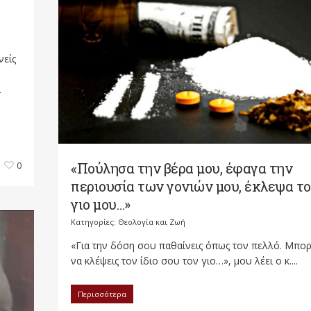
νείς
ι
«Πούλησα την βέρα μου, έφαγα την
0
περιουσία των γονιών μου, έκλεψα τ
γιο μου…»
Κατηγορίες:
Θεολογία και Ζωή
«Για την δόση σου παθαίνεις όπως τον πελλό. Μπορ
να κλέψεις τον ίδιο σου τον γιο…», μου λέει ο κ....
Περισσότερα