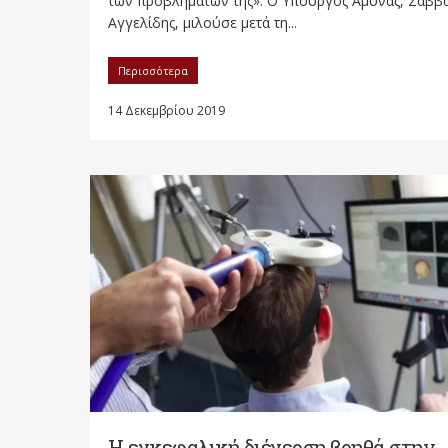
των προβλημάτων της». Ο Υπουργός Άμυνας, Σάββ
Αγγελίδης, μιλούσε μετά τη...
Περισσότερα
14 Δεκεμβρίου 2019
Η εγκεφαλική διέγερση βοηθά στην