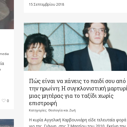
15 Σεπτεμβρίου 2018
imedia
εία
ν
Πώς είναι να χάνεις το παιδί σου από
την ηρωίνη: Η συγκλονιστική μαρτυρ
μιας μητέρας για το ταξίδι χωρίς
0
επιστροφή
Κατηγορίες:
Θεολογία και Ζωή
Η κυρία Αγγελική Καρβουνιάρη είδε τελευταία φορά
γιο της, Γιάννη, στις 7 Μαρτίου του 2010. Εκείνη την