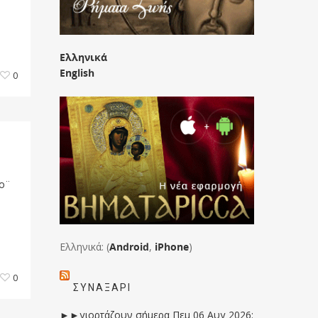
Ελληνικά
English
0
ιο¨
Ελληνικά: (
Android
,
iPhone
)
0
ΣΥΝΑΞΆΡΙ
►►γιορτάζουν σήμερα Πεμ 06 Αυγ 2026: