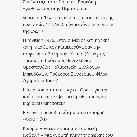
Συνέντευξη του ηθοποιού Προκόπη
Αγαθοκλέους στην Πεμπτουσία
Λευκωσία: Τελετή επαναπατρισμού και ταφής
των οστών 16 Ελλαδιτών πεσόντων οπλιτών
της ΕΛΔΥΚ
Eurovision 1976. Όταν ο Μάνος Χατζηδάκης
και η Μαρίζα Κοχ κατακεραύνωσαν την
τουρκική εισβολή στην Κύπρο (Γεώργιος
Τάτσιος, τ. Πρόεδρος Πανελλήνιας
Ομοσπονδίας Πολιτιστικών Συλλόγων
Μακεδόνων, Πρόεδρος Συνδέσμου Φίλων
Οχυρού Ιστίμπεη)
Η Ιερά Κοινότητα του Αγίου Όρους για την
πρόσφατη επίσκεψη του Πρωθυπουργού
Κυριάκου Μητσοτάκη
Η νεανική παραβατικότητα στην εκπομπή
«Άκου Φίλε»
Βιασμοί γυναικών κατά την Τουρκική
εισβολή – Μια ανοιχτή πληγή της φρίκης του