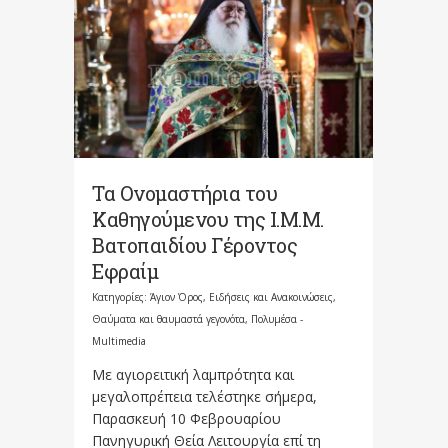
Τα Ονομαστήρια του
Καθηγούμενου της Ι.Μ.Μ.
Βατοπαιδίου Γέροντος
Εφραίμ
Κατηγορίες:
Άγιον Όρος
,
Ειδήσεις και Ανακοινώσεις
,
Θαύματα και θαυμαστά γεγονότα
,
Πολυμέσα -
Multimedia
Με αγιορειτική λαμπρότητα και
μεγαλοπρέπεια τελέστηκε σήμερα,
Παρασκευή 10 Φεβρουαρίου
Πανηγυρική Θεία Λειτουργία επί τη