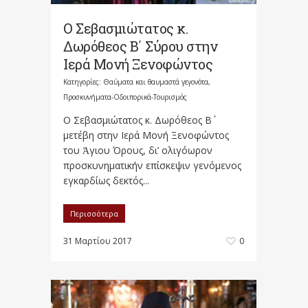
Ο Σεβασμιώτατος κ.
Δωρόθεος Β΄ Σύρου στην
Ιερά Μονή Ξενοφώντος
Κατηγορίες:
Θαύματα και θαυμαστά γεγονότα
,
Προσκυνήματα-Οδοιπορικά-Τουρισμός
Ο Σεβασμιώτατος κ. Δωρόθεος Β΄
μετέβη στην Ιερά Μονή Ξενοφώντος
του Ἀγιου Όρους, δι’ ολιγόωρον
προσκυνηματικήν επίσκεψιν γενόμενος
εγκαρδίως δεκτός...
Περισσότερα
31 Μαρτίου 2017
0