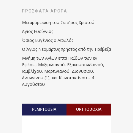
ΠΡΌΣΦΑΤΑ ΆΡΘΡΑ
Μεταμόρφωση του Σωτήρος Χριστού
Άγιος Ευσίγνιος
Όσιος Ευγένιος ο Αιτωλός
Ο Άγιος Νεομάρτυς Χρήστος από την Πρέβεζα
Μνήμη των Aγίων επτά Παίδων των εν
Eφέσω, Mαξιμιλιανού, Eξακουστωδιανού,
Iαμβλίχου, Mαρτινιανού, Διονυσίου,
Aντωνίνου (1), και Kωνσταντίνου – 4
Αυγούστου
PEMPTOUSIA
ORTHODOXIA