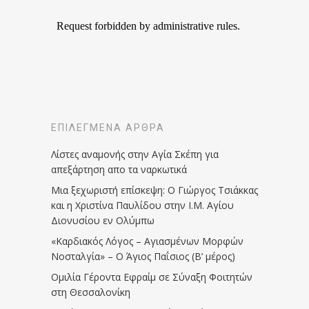
ΕΠΙΛΕΓΜΈΝΑ ΆΡΘΡΑ
Λίστες αναμονής στην Αγία Σκέπη για
απεξάρτηση απο τα ναρκωτικά
Μια ξεχωριστή επίσκεψη: Ο Γιώργος Τσιάκκας
και η Χριστίνα Παυλίδου στην Ι.Μ. Αγίου
Διονυσίου εν Ολύμπω
«Καρδιακός Λόγος – Αγιασμένων Μορφών
Νοσταλγία» – Ο Άγιος Παΐσιος (Β’ μέρος)
Ομιλία Γέροντα Εφραίμ σε Σύναξη Φοιτητών
στη Θεσσαλονίκη