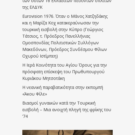
των οστών 16 Ελλαδιτών πεσόντων οπλιτών
της ΕΛΔΥΚ
Eurovision 1976. Όταν ο Μάνος Χατζηδάκης
και η Μαρίζα Κοχ κατακεραύνωσαν την
τουρκική εισβολή στην Κύπρο (Γεώργιος
Τάτσιος, τ. Πρόεδρος Πανελλήνιας
Ομοσπονδίας Πολιτιστικών Συλλόγων
Μακεδόνων, Πρόεδρος Συνδέσμου Φίλων
Οχυρού Ιστίμπεη)
Η Ιερά Κοινότητα του Αγίου Όρους για την
πρόσφατη επίσκεψη του Πρωθυπουργού
Κυριάκου Μητσοτάκη
Η νεανική παραβατικότητα στην εκπομπή
«Άκου Φίλε»
Βιασμοί γυναικών κατά την Τουρκική
εισβολή – Μια ανοιχτή πληγή της φρίκης του
’74