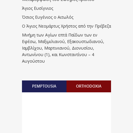
Άγιος Ευσίγνιος
Όσιος Ευγένιος ο Αιτωλός
Ο Άγιος Νεομάρτυς Χρήστος από την Πρέβεζα
Μνήμη των Aγίων επτά Παίδων των εν
Eφέσω, Mαξιμιλιανού, Eξακουστωδιανού,
Iαμβλίχου, Mαρτινιανού, Διονυσίου,
Aντωνίνου (1), και Kωνσταντίνου – 4
Αυγούστου
PEMPTOUSIA
ORTHODOXIA