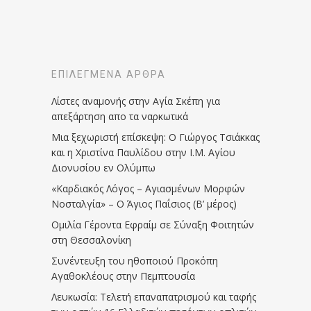
ΕΠΙΛΕΓΜΈΝΑ ΆΡΘΡΑ
Λίστες αναμονής στην Αγία Σκέπη για
απεξάρτηση απο τα ναρκωτικά
Μια ξεχωριστή επίσκεψη: Ο Γιώργος Τσιάκκας
και η Χριστίνα Παυλίδου στην Ι.Μ. Αγίου
Διονυσίου εν Ολύμπω
«Καρδιακός Λόγος – Αγιασμένων Μορφών
Νοσταλγία» – Ο Άγιος Παΐσιος (Β’ μέρος)
Ομιλία Γέροντα Εφραίμ σε Σύναξη Φοιτητών
στη Θεσσαλονίκη
Συνέντευξη του ηθοποιού Προκόπη
Αγαθοκλέους στην Πεμπτουσία
Λευκωσία: Τελετή επαναπατρισμού και ταφής