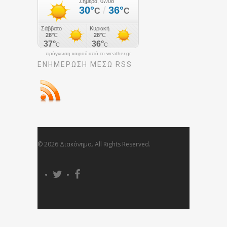
πρόγνωση καιρού από το weather.gr
ΕΝΗΜΈΡΩΣΉ ΜΕΣΩ RSS
© 2026 Διακόνημα. All Rights Reserved.