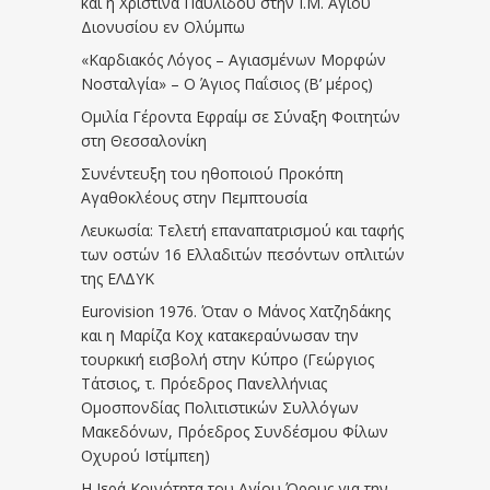
και η Χριστίνα Παυλίδου στην Ι.Μ. Αγίου
Διονυσίου εν Ολύμπω
«Καρδιακός Λόγος – Αγιασμένων Μορφών
Νοσταλγία» – Ο Άγιος Παΐσιος (Β’ μέρος)
Ομιλία Γέροντα Εφραίμ σε Σύναξη Φοιτητών
στη Θεσσαλονίκη
Συνέντευξη του ηθοποιού Προκόπη
Αγαθοκλέους στην Πεμπτουσία
Λευκωσία: Τελετή επαναπατρισμού και ταφής
των οστών 16 Ελλαδιτών πεσόντων οπλιτών
της ΕΛΔΥΚ
Eurovision 1976. Όταν ο Μάνος Χατζηδάκης
και η Μαρίζα Κοχ κατακεραύνωσαν την
τουρκική εισβολή στην Κύπρο (Γεώργιος
Τάτσιος, τ. Πρόεδρος Πανελλήνιας
Ομοσπονδίας Πολιτιστικών Συλλόγων
Μακεδόνων, Πρόεδρος Συνδέσμου Φίλων
Οχυρού Ιστίμπεη)
Η Ιερά Κοινότητα του Αγίου Όρους για την