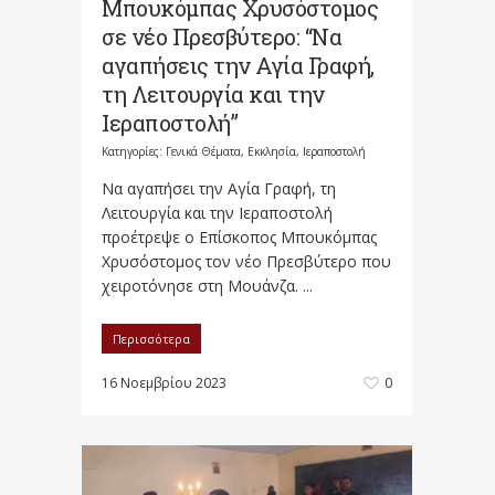
Μπουκόμπας Χρυσόστομος
σε νέο Πρεσβύτερο: “Να
αγαπήσεις την Αγία Γραφή,
τη Λειτουργία και την
Ιεραποστολή”
Κατηγορίες:
Γενικά Θέματα
,
Εκκλησία
,
Ιεραποστολή
Να αγαπήσει την Αγία Γραφή, τη
Λειτουργία και την Ιεραποστολή
προέτρεψε ο Επίσκοπος Μπουκόμπας
Χρυσόστομος τον νέο Πρεσβύτερο που
χειροτόνησε στη Μουάνζα. ...
Περισσότερα
16 Νοεμβρίου 2023
0