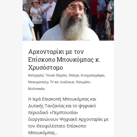
Αρχονταρίκι με τον
Επίσκοπο Μπουκόμπας κ.
Χρυσόστομο
Κατηγορίες:
Γενικά Θέματα
,
Θέατρο, Κινηματογράφος,
Ντοκυμανταίρ, TV και Διαδίκτυο
,
Πολυμέσα -
Multimedia
Η Ιερά Επισκοπή Μπουκόμπας και
Δυτικής Τανζανίας και το ψηφιακό
περιοδικό «Πεμπτουσία»
διοργανώνουν Ψηφιακό Αρχονταρίκι με
τον Θεοφιλέστατο Επίσκοπο
Μπουκόμπας...