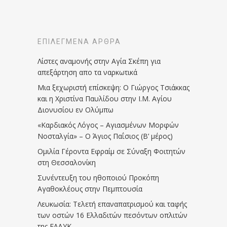
ΕΠΙΛΕΓΜΈΝΑ ΆΡΘΡΑ
Λίστες αναμονής στην Αγία Σκέπη για
απεξάρτηση απο τα ναρκωτικά
Μια ξεχωριστή επίσκεψη: Ο Γιώργος Τσιάκκας
και η Χριστίνα Παυλίδου στην Ι.Μ. Αγίου
Διονυσίου εν Ολύμπω
«Καρδιακός Λόγος – Αγιασμένων Μορφών
Νοσταλγία» – Ο Άγιος Παΐσιος (Β’ μέρος)
Ομιλία Γέροντα Εφραίμ σε Σύναξη Φοιτητών
στη Θεσσαλονίκη
Συνέντευξη του ηθοποιού Προκόπη
Αγαθοκλέους στην Πεμπτουσία
Λευκωσία: Τελετή επαναπατρισμού και ταφής
των οστών 16 Ελλαδιτών πεσόντων οπλιτών
της ΕΛΔΥΚ