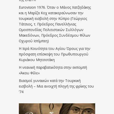
Eurovision 1976. Όταν ο Μάνος Χατζηδάκης
και η Μαρίζα Κοχ κατακεραύνωσαν την
τουρκική εισβολή στην Κύπρο (Γεώργιος
Τάτσιος, τ. Πρόεδρος Πανελλήνιας
Ομοσπονδίας Πολιτιστικών Συλλόγων
Μακεδόνων, Πρόεδρος Συνδέσμου Φίλων
Οχυρού Ιστίμπεη)
Η Ιερά Κοινότητα του Αγίου Όρους για την
πρόσφατη επίσκεψη του Πρωθυπουργού
Κυριάκου Μητσοτάκη
Η νεανική παραβατικότητα στην εκπομπή
«Άκου Φίλε»
Βιασμοί γυναικών κατά την Τουρκική
εισβολή – Μια ανοιχτή πληγή της φρίκης του
’74