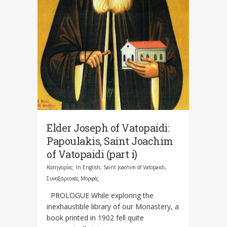
Elder Joseph οf Vatopaidi:
Papoulakis, Saint Joachim
of Vatopaidi (part i)
Κατηγορίες:
In English
,
Saint Joachim of Vatopaidi
,
Συναξαριακές Μορφές
PROLOGUE While exploring the
inexhaustible library of our Monastery, a
book printed in 1902 fell quite