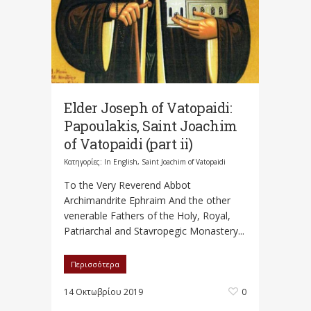
Elder Joseph οf Vatopaidi:
Papoulakis, Saint Joachim
of Vatopaidi (part ii)
Κατηγορίες:
In English
,
Saint Joachim of Vatopaidi
To the Very Reverend Abbot
Archimandrite Εphraim And the other
venerable Fathers of the Holy, Royal,
Patriarchal and Stavropegic Monastery...
Περισσότερα
14 Οκτωβρίου 2019
0