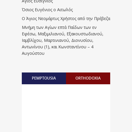
Άγιος Ευσίγνιος
Όσιος Ευγένιος ο Αιτωλός
Ο Άγιος Νεομάρτυς Χρήστος από την Πρέβεζα
Μνήμη των Aγίων επτά Παίδων των εν
Eφέσω, Mαξιμιλιανού, Eξακουστωδιανού,
Iαμβλίχου, Mαρτινιανού, Διονυσίου,
Aντωνίνου (1), και Kωνσταντίνου – 4
Αυγούστου
PEMPTOUSIA
ORTHODOXIA