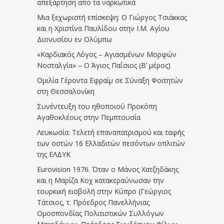
απεξάρτηση απο τα ναρκωτικά
Μια ξεχωριστή επίσκεψη: Ο Γιώργος Τσιάκκας
και η Χριστίνα Παυλίδου στην Ι.Μ. Αγίου
Διονυσίου εν Ολύμπω
«Καρδιακός Λόγος – Αγιασμένων Μορφών
Νοσταλγία» – Ο Άγιος Παΐσιος (Β’ μέρος)
Ομιλία Γέροντα Εφραίμ σε Σύναξη Φοιτητών
στη Θεσσαλονίκη
Συνέντευξη του ηθοποιού Προκόπη
Αγαθοκλέους στην Πεμπτουσία
Λευκωσία: Τελετή επαναπατρισμού και ταφής
των οστών 16 Ελλαδιτών πεσόντων οπλιτών
της ΕΛΔΥΚ
Eurovision 1976. Όταν ο Μάνος Χατζηδάκης
και η Μαρίζα Κοχ κατακεραύνωσαν την
τουρκική εισβολή στην Κύπρο (Γεώργιος
Τάτσιος, τ. Πρόεδρος Πανελλήνιας
Ομοσπονδίας Πολιτιστικών Συλλόγων