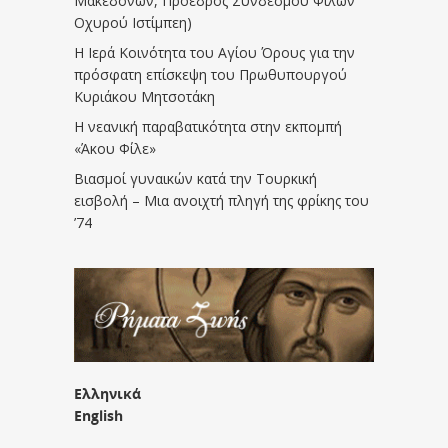
Μακεδόνων, Πρόεδρος Συνδέσμου Φίλων
Οχυρού Ιστίμπεη)
Η Ιερά Κοινότητα του Αγίου Όρους για την
πρόσφατη επίσκεψη του Πρωθυπουργού
Κυριάκου Μητσοτάκη
Η νεανική παραβατικότητα στην εκπομπή
«Άκου Φίλε»
Βιασμοί γυναικών κατά την Τουρκική
εισβολή – Μια ανοιχτή πληγή της φρίκης του
’74
Ελληνικά
English