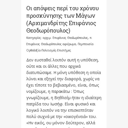
Οι απόψεις περί του χρόνου
προσκύνησης των Μάγων
(Αρχιμανδρίτης Επιφάνιος
Θεοδωρόπουλος)
Κατηγορίες:
αρχιμ. Επιφάνιος Θεοδωρόπουλος
,
π.
Επιφάνιος Θεοδωρόπουλος αφιέρωμα
,
Πεμπτουσία·
Ορθοδοξία-Πολιτισμός-Επιστήμες
Δεν ευσταθεί λοιπόν αυτή η υπόθεση,
ούτε και οι άλλες που αρχικά
διατυπώσαμε. Η μόνη υπόθεση η οποία
λύνει και εξηγεί την διαφορά, χωρίς να
έχει τίποτε το βεβιασμένο, είναι, όπως
νομίζουμε, η παρακάτω : Όπως
γνωρίζουμε, η Βηθλεέμ ήταν η ιδιαίτερη
πατρίδα του Ιωσήφ. Είναι φυσικό και
λογικό λοιπόν να την επισκεπτόταν
πολύ συχνά με την «οικογένειά» του.
«Ην εικός, ου μόνον δεύτερον, αλλά