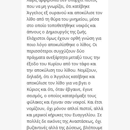
που να μη γνωρίζει, ότι κατέβηκε
Άγγελος εξ ουρανού και αποκύλισε τον
λίθο από τη θύρα του μνημείου, μέσα
στο οποίο τοποθετήθηκε νεκρός και
άπνους ο Δημιουργός της ζωής.
Ελάχιστοι όμως έχουν ορθή γνώση για
ποιο λόγο αποκυλίσθηκε ο λίθος. Οι
περισσότεροι συγχύζουν δύο
πράγματα ανεξάρτητα μεταξύ τους: την
έξοδο του Κυρίου από τον τάφο και
την αποκύλιση του λίθου. Νομίζουν,
δηλαδή, ότι ο Άγγελος κατέβηκε και
αποκύλισε τον λίθο για να βγει ο
Κύριος και ότι, όταν έβγαινε, έγινε
σεισμός, ο οποίος κατατρόμαξε τους
φύλακες και έγιναν σαν νεκροί. Και έτσι
νομίζουν, όχι μόνον απλοί πιστοί, αλλά
και μερικοί κήρυκες του Ευαγγελίου. Σε
πολλές δε εικόνες της Αναστάσεως, όχι
βυζαντινές αλλά της Δύσεως, βλέπουμε