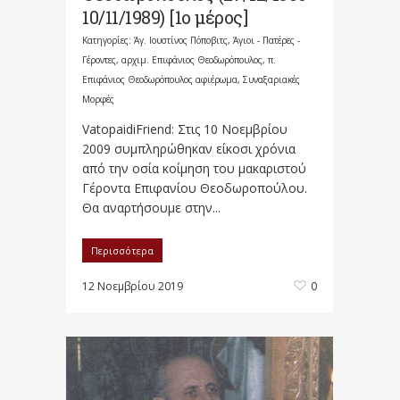
10/11/1989) [1ο μέρος]
Κατηγορίες:
Άγ. Ιουστίνος Πόποβιτς
,
Άγιοι - Πατέρες -
Γέροντες
,
αρχιμ. Επιφάνιος Θεοδωρόπουλος
,
π.
Επιφάνιος Θεοδωρόπουλος αφιέρωμα
,
Συναξαριακές
Μορφές
VatopaidiFriend: Στις 10 Νοεμβρίου
2009 συμπληρώθηκαν είκοσι χρόνια
από την οσία κοίμηση του μακαριστού
Γέροντα Επιφανίου Θεοδωροπούλου.
Θα αναρτήσουμε στην...
Περισσότερα
12 Νοεμβρίου 2019
0