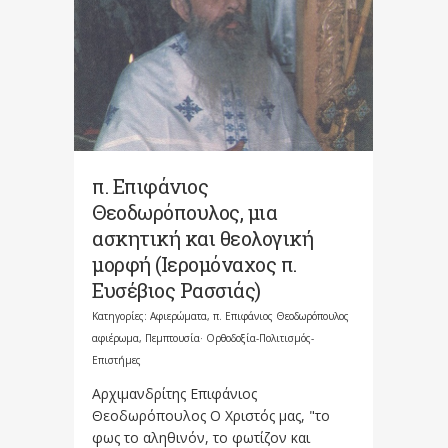
π. Επιφάνιος
Θεοδωρόπουλος, μια
ασκητική και θεολογική
μορφή (Ιερομόναχος π.
Ευσέβιος Ρασσιάς)
Κατηγορίες:
Αφιερώματα
,
π. Επιφάνιος Θεοδωρόπουλος
αφιέρωμα
,
Πεμπτουσία· Ορθοδοξία-Πολιτισμός-
Επιστήμες
Αρχιμανδρίτης Επιφάνιος
Θεοδωρόπουλος Ο Χριστός μας, "το
φως το αληθινόν, το φωτίζον και