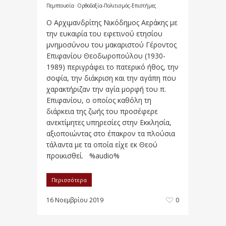
Πεμπτουσία· Ορθοδοξία-Πολιτισμός-Επιστήμες
Ο Αρχιμανδρίτης Νικόδημος Αεράκης με
την ευκαιρία του εφετινού ετησίου
μνημοσύνου του μακαριστού Γέροντος
Επιφανίου Θεοδωροπούλου (1930-
1989) περιγράφει το πατερικό ήθος, την
σοφία, την διάκριση και την αγάπη που
χαρακτήριζαν την αγία μορφή του π.
Επιφανίου, ο οποίος καθόλη τη
διάρκεια της ζωής του προσέφερε
ανεκτίμητες υπηρεσίες στην Εκκλησία,
αξιοποιώντας στο έπακρον τα πλούσια
τάλαντα με τα οποία είχε εκ Θεού
προικισθεί. %audio%
Περισσότερα
16 Νοεμβρίου 2019
0