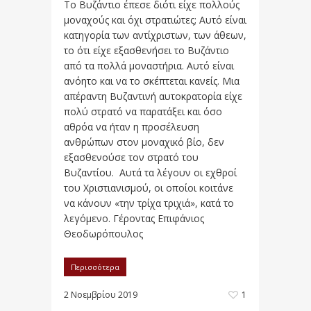
Το Βυζάντιο έπεσε διότι είχε πολλούς
μοναχούς και όχι στρατιώτες; Αυτό είναι
κατηγορία των αντίχριστων, των άθεων,
το ότι είχε εξασθενήσει το Βυζάντιο
από τα πολλά μοναστήρια. Αυτό είναι
ανόητο και να το σκέπτεται κανείς. Μια
απέραντη Βυζαντινή αυτοκρατορία είχε
πολύ στρατό να παρατάξει και όσο
αθρόα να ήταν η προσέλευση
ανθρώπων στον μοναχικό βίο, δεν
εξασθενούσε τον στρατό του
Βυζαντίου. Αυτά τα λέγουν οι εχθροί
του Χριστιανισμού, οι οποίοι κοιτάνε
να κάνουν «την τρίχα τριχιά», κατά το
λεγόμενο. Γέροντας Επιφάνιος
Θεοδωρόπουλος
Περισσότερα
2 Νοεμβρίου 2019
1