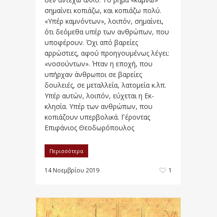
σημαίνει κοπιάζω, και κοπιάζω πολύ.
«Υπέρ καμνόντων», λοι­πόν, σημαίνει,
ότι δεόμεθα υπέρ των ανθρώπων, που
υποφέρουν. Όχι από βαρείες
αρρώστιες, αφού προηγουμένως λέγει:
«νοσούντων». Ήταν η εποχή, που
υπήρχαν άνθρωποι σε βαρείες
δουλειές, σε μεταλλεία, λατομεία κ.λπ.
Υπέρ αυτών, λοιπόν, εύχεται η Εκ­
κλησία. Υπέρ των ανθρώπων, που
κοπιάζουν υπερβο­λικά. Γέροντας
Επιφάνιος Θεοδωρόπουλος
Περισσότερα
14 Νοεμβρίου 2019
1