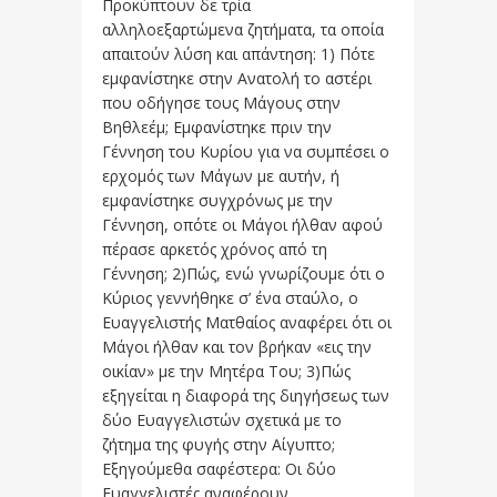
Προκύπτουν δε τρία
αλληλοεξαρτώμενα ζητήματα, τα οποία
απαιτούν λύση και απάντηση: 1) Πότε
εμφανίστηκε στην Ανατολή το αστέρι
που οδήγησε τους Μάγους στην
Βηθλεέμ; Εμφανίστηκε πριν την
Γέννηση του Κυρίου για να συμπέσει ο
ερχομός των Μάγων με αυτήν, ή
εμφανίστηκε συγχρόνως με την
Γέννηση, οπότε οι Μάγοι ήλθαν αφού
πέρασε αρκετός χρόνος από τη
Γέννηση; 2)Πώς, ενώ γνωρίζουμε ότι ο
Κύριος γεννήθηκε σ’ ένα σταύλο, ο
Ευαγγελιστής Ματθαίος αναφέρει ότι οι
Μάγοι ήλθαν και τον βρήκαν «εις την
οικίαν» με την Μητέρα Του; 3)Πώς
εξηγείται η διαφορά της διηγήσεως των
δύο Ευαγγελιστών σχετικά με το
ζήτημα της φυγής στην Αίγυπτο;
Εξηγούμεθα σαφέστερα: Οι δύο
Ευαγγελιστές αναφέρουν ...