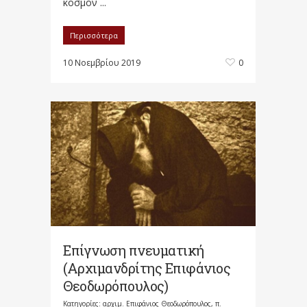
κόσμον ...
Περισσότερα
10 Νοεμβρίου 2019
0
Επίγνωση πνευματική
(Αρχιμανδρίτης Επιφάνιος
Θεοδωρόπουλος)
Κατηγορίες:
αρχιμ. Επιφάνιος Θεοδωρόπουλος
,
π.