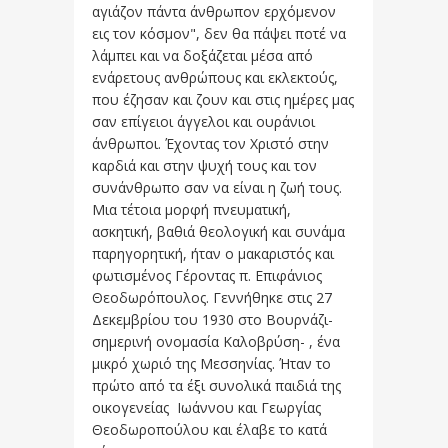
αγιάζον πάντα άνθρωπον ερχόμενον
εις τον κόσμον", δεν θα πάψει ποτέ να
λάμπει και να δοξάζεται μέσα από
ενάρετους ανθρώπους και εκλεκτούς,
που έζησαν και ζουν και στις ημέρες μας
σαν επίγειοι άγγελοι και ουράνιοι
άνθρωποι. Έχοντας τον Χριστό στην
καρδιά και στην ψυχή τους και τον
συνάνθρωπο σαν να είναι η ζωή τους.
Μια τέτοια μορφή πνευματική,
ασκητική, βαθιά θεολογική και συνάμα
παρηγορητική, ήταν ο μακαριστός και
φωτισμένος Γέροντας π. Επιφάνιος
Θεοδωρόπουλος. Γεννήθηκε στις 27
Δεκεμβρίου του 1930 στο Βουρνάζι-
σημερινή ονομασία Καλοβρύση- , ένα
μικρό χωριό της Μεσσηνίας. Ήταν το
πρώτο από τα έξι συνολικά παιδιά της
οικογενείας Ιωάννου και Γεωργίας
Θεοδωροπούλου και έλαβε το κατά