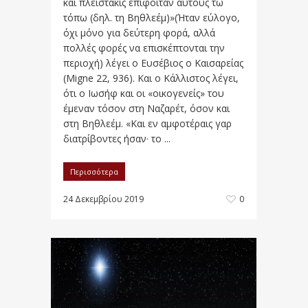
και πλειστάκις επιφοιτάν αυτούς τω
τόπω (δηλ. τη Βηθλεέμ)»(Ήταν εύλογο,
όχι μόνο για δεύτερη φορά, αλλά
πολλές φορές να επισκέπτονται την
περιοχή) λέγει ο Ευσέβιος ο Καισαρείας
(Migne 22, 936). Και ο Κάλλιστος λέγει,
ότι ο Ιωσήφ και οι «οικογενείς» του
έμεναν τόσον στη Ναζαρέτ, όσον και
στη Βηθλεέμ. «Και εν αμφοτέραις γαρ
διατρίβοντες ήσαν· το ...
Περισσότερα
24 Δεκεμβρίου 2019
0