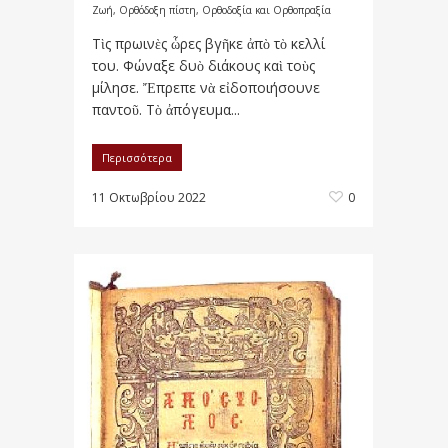
Ζωή
,
Ορθόδοξη πίστη
,
Ορθοδοξία και Ορθοπραξία
Τὶς πρωινὲς ὧρες βγῆκε ἀπὸ τὸ κελλί
του. Φώναξε δυὸ διάκους καὶ τοὺς
μίλησε. Ἔπρεπε νὰ εἰδοποιήσουνε
παντοῦ. Τὸ ἀπόγευμα...
Περισσότερα
11 Οκτωβρίου 2022
0