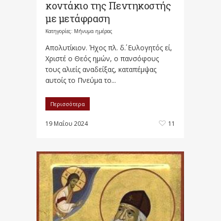
κοντάκιο της Πεντηκοστής
με μετάφραση
Κατηγορίες:
Μήνυμα ημέρας
Απολυτίκιον. Ήχος πλ. δ΄. Ευλογητός εί,
Χριστέ ο Θεός ημών, ο πανσόφους
τους αλιείς αναδείξας, καταπέμψας
αυτοίς το Πνεύμα το...
Περισσότερα
19 Μαΐου 2024
11