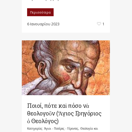
Περισσότερα
6 Ιανουαρίου 2023
1
Ποιοί, πότε καὶ πόσο νὰ
θεολογοῦν (Ἅγιος Γρηγόριος
ὁ Θεολόγος)
Κατηγορίες:
Άγιοι - Πατέρες - Γέροντες
,
Θεολογία και