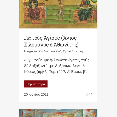
Γιὰ τοὺς Ἁγίους (Ἅγιος
Σιλουανός ὁ Ἀθωνίτης)
Κατηγορίες:
Θεολογία και Ζωή
,
Ορθόδοξη πίστη
«Ἐγώ τούς ἐμέ φιλοῦντας ἀγαπῶ, τούς
δέ δοξάζοντάς με δοξάσω», λέγει ὁ
Κύριος (πρβλ. Παρ. η’ 17, Α’ Βασιλ. β’...
Περισσότερα
20 Ιουνίου 2022
1