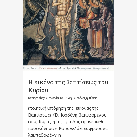
Η εικόνα της βαπτίσεως του
Κυρίου
Κατηγορίες:
Θεολογία και Ζωή
,
Ορθόδοξη πίστη
(ποιητική ιστόρηση της εικόνας της
Βαπτίσεως) «Έν Ιορδάνη βαπτιζομένου
σου, Κύριε, η της Τριάδος εφανερώθη
προσκύνησις». Ροδογελάει ευφρόσυνα
λαμπαδοφέγγ’ η...