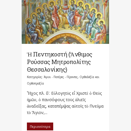
Ἡ Πεντηκοστή (Ἄνθιμος
Ρούσσας Μητροπολίτης
Θεσσαλονίκης)
Κατηγορίες:
Άγιοι - Πατέρες - Γέροντες
,
Ορθοδοξία και
Ορθοπραξία
Ἦχος πλ. δ’. Εὐλογητὸς εἶ Χριστὲ ὁ Θεὸς
ἡμῶν, ὁ πανσόφους τοὺς ἁλιεῖς
ἀναδείξας, καταπέμψας αὐτοῖς τὸ Πνεῦμα
τὸ Ἅγιον,...
Περισσότερα