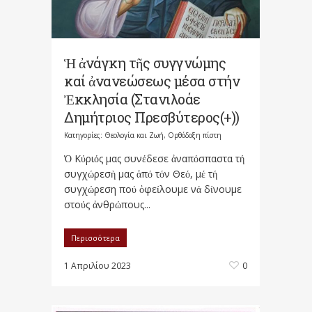
Ἡ ἀνάγκη τῆς συγγνώμης
καί ἀνανεώσεως μέσα στήν
Ἐκκλησία (Στανιλοάε
Δημήτριος Πρεσβύτερος(+))
Κατηγορίες:
Θεολογία και Ζωή
,
Ορθόδοξη πίστη
Ὁ Κύριός μας συνέδεσε ἀναπόσπαστα τή
συγχώρεσὴ μας ἀπό τόν Θεό, μέ τή
συγχώρεση πού ὀφείλουμε νά δίνουμε
στούς ἀνθρώπους...
Περισσότερα
1 Απριλίου 2023
0