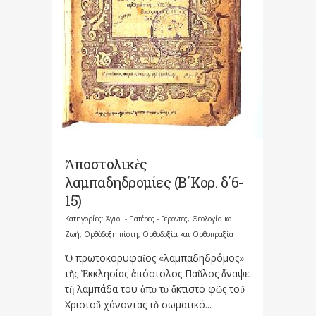
Ἀποστολικὲς
λαμπαδηδρομίες (Β΄Κορ. δ΄6-
15)
Κατηγορίες:
Άγιοι - Πατέρες - Γέροντες
,
Θεολογία και
Ζωή
,
Ορθόδοξη πίστη
,
Ορθοδοξία και Ορθοπραξία
Ὁ πρωτοκορυφαῖος «λαμπαδηδρόμος»
τῆς Ἐκκλησίας ἀπόστολος Παῦλος ἄναψε
τὴ λαμπάδα του ἀπὸ τὸ ἄκτιστο φῶς τοῦ
Χριστοῦ χάνοντας τὸ σωματικό...