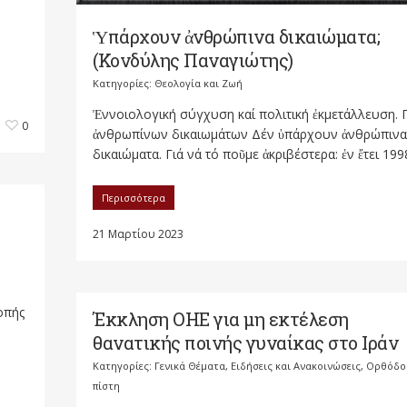
Ὑπάρχουν ἀνθρώπινα δικαιώματα;
(Κονδύλης Παναγιώτης)
Κατηγορίες:
Θεολογία και Ζωή
Ἐννοιολογική σύγχυση καί πολιτική ἐκμετάλλευση. 
0
ἀνθρωπίνων δικαιωμάτων Δέν ὑπάρχουν ἀνθρώπινα
δικαιώματα. Γιά νά τό ποῦμε ἀκριβέστερα: ἐν ἔτει 1998
Περισσότερα
21 Μαρτίου 2023
οπής
Έκκληση ΟΗΕ για μη εκτέλεση
θανατικής ποινής γυναίκας στο Ιράν
Κατηγορίες:
Γενικά Θέματα
,
Ειδήσεις και Ανακοινώσεις
,
Ορθόδο
πίστη