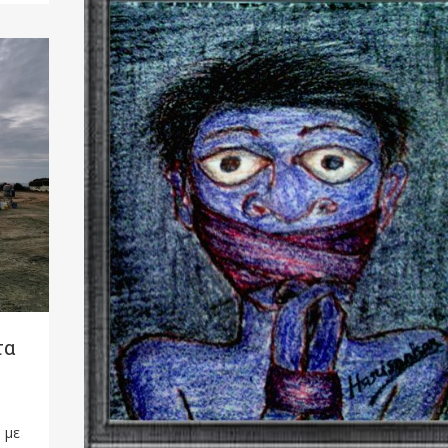
τα
 με