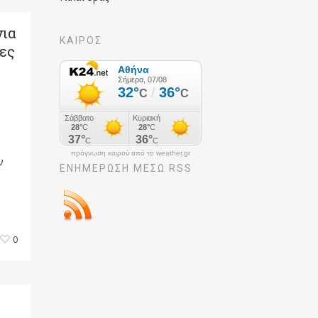
για
ΚΑΙΡΟΣ
ες
πρόγνωση καιρού από το weather.gr
ν
ΕΝΗΜΈΡΩΣΉ ΜΕΣΩ RSS
0