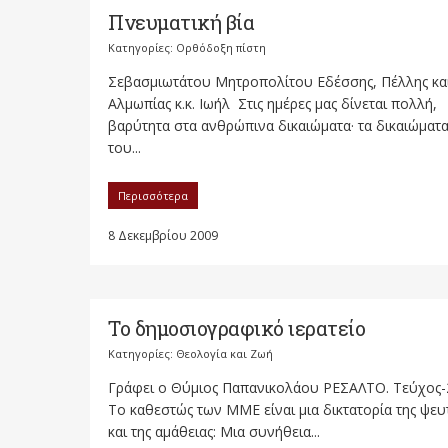
Πνευματική βία
Κατηγορίες:
Ορθόδοξη πίστη
Σεβασμιωτάτου Μητροπολίτου Εδέσσης, Πέλλης κα
Αλμωπίας κ.κ. Ιωήλ Στις ημέρες μας δίνεται πολλή,
βαρύτητα στα ανθρώπινα δι­καιώματα· τα δικαιώματ
του...
Περισσότερα
8 Δεκεμβρίου 2009
Το δημοσιογραφικό ιερατείο
Κατηγορίες:
Θεολογία και Ζωή
Γράφει o Θύμιος Παπανικολάου ΡΕΣΑΛΤΟ. Τεύχος-
Το καθεστώς των ΜΜΕ είναι μια δικτατορία της ψευ
και της αμάθειας: Μια συνήθεια...