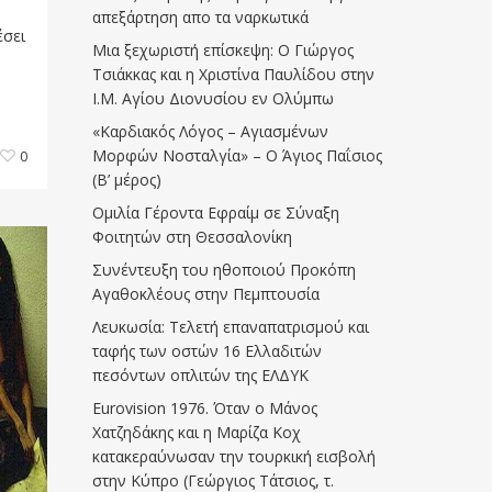
απεξάρτηση απο τα ναρκωτικά
έσει
Μια ξεχωριστή επίσκεψη: Ο Γιώργος
Τσιάκκας και η Χριστίνα Παυλίδου στην
Ι.Μ. Αγίου Διονυσίου εν Ολύμπω
«Καρδιακός Λόγος – Αγιασμένων
Μορφών Νοσταλγία» – Ο Άγιος Παΐσιος
0
(Β’ μέρος)
Ομιλία Γέροντα Εφραίμ σε Σύναξη
Φοιτητών στη Θεσσαλονίκη
Συνέντευξη του ηθοποιού Προκόπη
Αγαθοκλέους στην Πεμπτουσία
Λευκωσία: Τελετή επαναπατρισμού και
ταφής των οστών 16 Ελλαδιτών
πεσόντων οπλιτών της ΕΛΔΥΚ
Eurovision 1976. Όταν ο Μάνος
Χατζηδάκης και η Μαρίζα Κοχ
κατακεραύνωσαν την τουρκική εισβολή
στην Κύπρο (Γεώργιος Τάτσιος, τ.