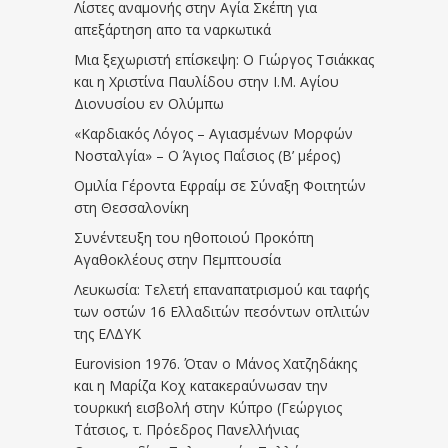
Λίστες αναμονής στην Αγία Σκέπη για
απεξάρτηση απο τα ναρκωτικά
Μια ξεχωριστή επίσκεψη: Ο Γιώργος Τσιάκκας
και η Χριστίνα Παυλίδου στην Ι.Μ. Αγίου
Διονυσίου εν Ολύμπω
«Καρδιακός Λόγος – Αγιασμένων Μορφών
Νοσταλγία» – Ο Άγιος Παΐσιος (Β’ μέρος)
Ομιλία Γέροντα Εφραίμ σε Σύναξη Φοιτητών
στη Θεσσαλονίκη
Συνέντευξη του ηθοποιού Προκόπη
Αγαθοκλέους στην Πεμπτουσία
Λευκωσία: Τελετή επαναπατρισμού και ταφής
των οστών 16 Ελλαδιτών πεσόντων οπλιτών
της ΕΛΔΥΚ
Eurovision 1976. Όταν ο Μάνος Χατζηδάκης
και η Μαρίζα Κοχ κατακεραύνωσαν την
τουρκική εισβολή στην Κύπρο (Γεώργιος
Τάτσιος, τ. Πρόεδρος Πανελλήνιας