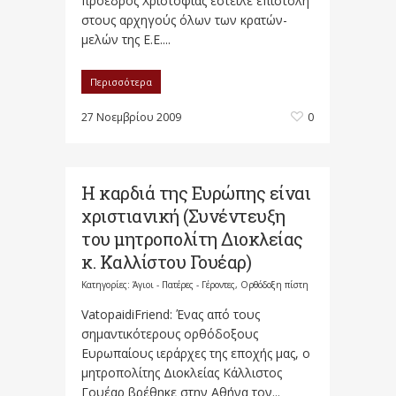
πρόεδρος Χριστόφιας έστειλε επιστολή
στους αρχηγούς όλων των κρατών-
μελών της Ε.Ε....
Περισσότερα
27 Νοεμβρίου 2009
0
Η καρδιά της Ευρώπης είναι
χριστιανική (Συνέντευξη
του μητροπολίτη Διοκλείας
κ. Καλλίστου Γουέαρ)
Κατηγορίες:
Άγιοι - Πατέρες - Γέροντες
,
Ορθόδοξη πίστη
VatopaidiFriend: Ένας από τους
σημαντικότερους ορθόδοξους
Ευρωπαίους ιεράρχες της εποχής μας, ο
μητροπολίτης Διοκλείας Κάλλιστος
Γουέαρ βρέθηκε στην Αθήνα τον...