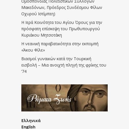
Ομοσπονδίας Πολιτιστικών Συλλόγων
Μακεδόνων, Πρόεδρος Συνδέσμου Φίλων
Οχυρού Ιστίμπεη)
Η Ιερά Κοινότητα του Αγίου Όρους για την
πρόσφατη επίσκεψη του Πρωθυπουργού
Κυριάκου Μητσοτάκη
Η νεανική παραβατικότητα στην εκπομπή
«Άκου Φίλε»
Βιασμοί γυναικών κατά την Τουρκική
εισβολή – Μια ανοιχτή πληγή της φρίκης του
’74
Ελληνικά
English