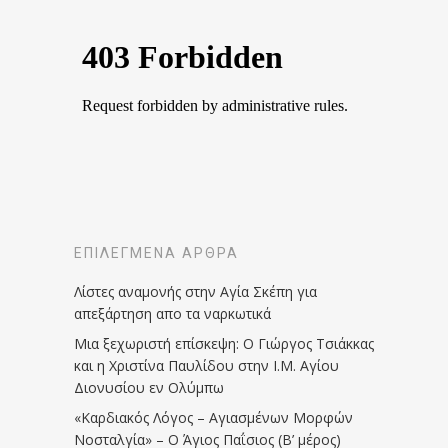
ΕΠΙΛΕΓΜΈΝΑ ΆΡΘΡΑ
Λίστες αναμονής στην Αγία Σκέπη για
απεξάρτηση απο τα ναρκωτικά
Μια ξεχωριστή επίσκεψη: Ο Γιώργος Τσιάκκας
και η Χριστίνα Παυλίδου στην Ι.Μ. Αγίου
Διονυσίου εν Ολύμπω
«Καρδιακός Λόγος – Αγιασμένων Μορφών
Νοσταλγία» – Ο Άγιος Παΐσιος (Β’ μέρος)