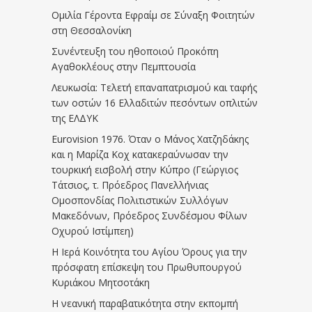
Ομιλία Γέροντα Εφραίμ σε Σύναξη Φοιτητών
στη Θεσσαλονίκη
Συνέντευξη του ηθοποιού Προκόπη
Αγαθοκλέους στην Πεμπτουσία
Λευκωσία: Τελετή επαναπατρισμού και ταφής
των οστών 16 Ελλαδιτών πεσόντων οπλιτών
της ΕΛΔΥΚ
Eurovision 1976. Όταν ο Μάνος Χατζηδάκης
και η Μαρίζα Κοχ κατακεραύνωσαν την
τουρκική εισβολή στην Κύπρο (Γεώργιος
Τάτσιος, τ. Πρόεδρος Πανελλήνιας
Ομοσπονδίας Πολιτιστικών Συλλόγων
Μακεδόνων, Πρόεδρος Συνδέσμου Φίλων
Οχυρού Ιστίμπεη)
Η Ιερά Κοινότητα του Αγίου Όρους για την
πρόσφατη επίσκεψη του Πρωθυπουργού
Κυριάκου Μητσοτάκη
Η νεανική παραβατικότητα στην εκπομπή