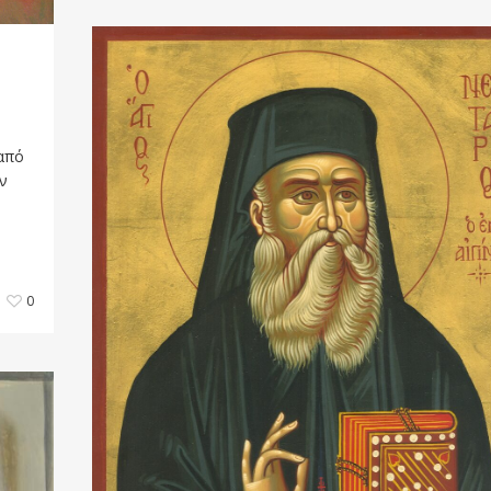
 από
ν
0