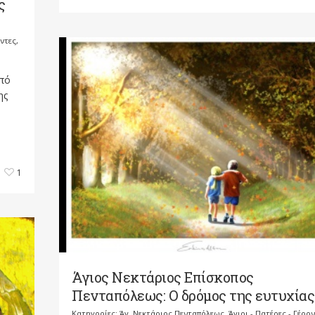
ς
οντες
,
πό
ης
1
Άγιος Νεκτάριος Επίσκοπος
Πενταπόλεως: Ο δρόμος της ευτυχίας
Κατηγορίες:
Άγ. Νεκτάριος Πενταπόλεως
,
Άγιοι - Πατέρες - Γέρο