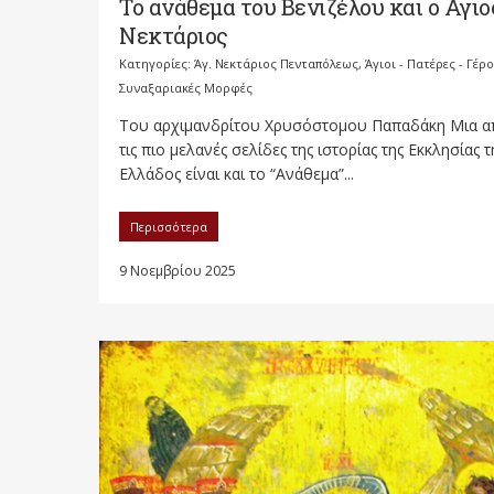
Το ανάθεμα του Βενιζέλου και ο Αγιο
Νεκτάριος
Κατηγορίες:
Άγ. Νεκτάριος Πενταπόλεως
,
Άγιοι - Πατέρες - Γέρ
Συναξαριακές Μορφές
Του αρχιμανδρίτου Χρυσόστομου Παπαδάκη Μια α
τις πιο μελανές σελίδες της ιστορίας της Εκκλησίας τ
Ελλάδος είναι και το “Ανάθεμα”...
Περισσότερα
9 Νοεμβρίου 2025