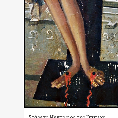
Στάρετς Νεκτάριος της Όπτινα: