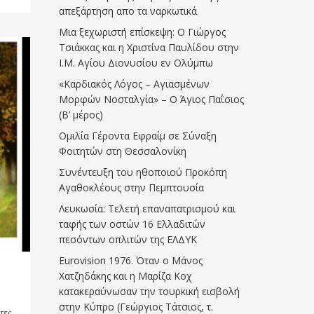
απεξάρτηση απο τα ναρκωτικά
Μια ξεχωριστή επίσκεψη: Ο Γιώργος
Τσιάκκας και η Χριστίνα Παυλίδου στην
Ι.Μ. Αγίου Διονυσίου εν Ολύμπω
«Καρδιακός Λόγος – Αγιασμένων
Μορφών Νοσταλγία» – Ο Άγιος Παΐσιος
(Β’ μέρος)
Ομιλία Γέροντα Εφραίμ σε Σύναξη
Φοιτητών στη Θεσσαλονίκη
Συνέντευξη του ηθοποιού Προκόπη
Αγαθοκλέους στην Πεμπτουσία
Λευκωσία: Τελετή επαναπατρισμού και
ταφής των οστών 16 Ελλαδιτών
πεσόντων οπλιτών της ΕΛΔΥΚ
Eurovision 1976. Όταν ο Μάνος
Χατζηδάκης και η Μαρίζα Κοχ
κατακεραύνωσαν την τουρκική εισβολή
στην Κύπρο (Γεώργιος Τάτσιος, τ.
ντες