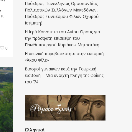
Πρόεδρος Πανελλήνιας Ομοσπονδίας
,
Πολιτιστικών Συλλόγων Μακεδόνων,
τι
Πρόεδρος Συνδέσμου Φίλων Οχυρού
Ιστίμπεη)
Η Ιερά Κοινότητα του Αγίου Όρους για
την πρόσφατη επίσκεψη του
Πρωθυπουργού Κυριάκου Μητσοτάκη
0
Η νεανική παραβατικότητα στην εκπομπή
«Άκου Φίλε»
Βιασμοί γυναικών κατά την Τουρκική
εισβολή – Μια ανοιχτή πληγή της φρίκης
του ’74
Ελληνικά